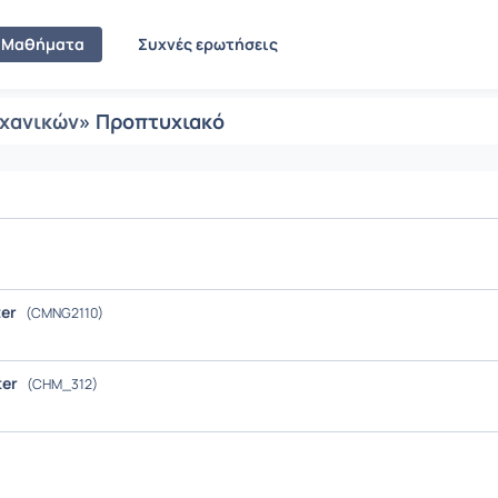
Μαθήματα
Συχνές ερωτήσεις
χανικών
» Προπτυχιακό
ter
(CMNG2110)
ter
(CHM_312)