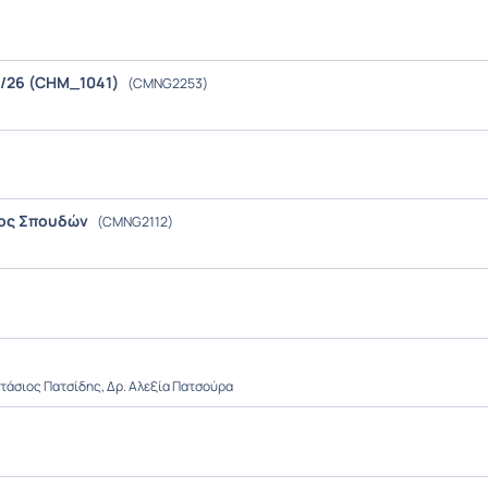
/26 (CHM_1041)
(CMNG2253)
τος Σπουδών
(CMNG2112)
τάσιος Πατσίδης, Δρ. Αλεξία Πατσούρα