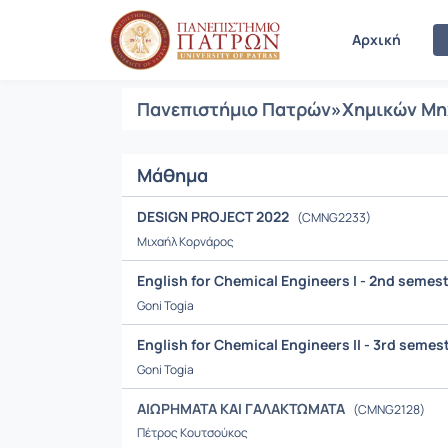
Μαθήματα
Αρχική
Πανεπιστήμιο Πατρών
»
Χημικών Μη
Μάθημα
DESIGN PROJECT 2022
(CMNG2233)
Μιχαήλ Κορνάρος
English for Chemical Engineers I - 2nd semes
Goni Togia
English for Chemical Engineers II - 3rd semes
Goni Togia
ΑΙΩΡΗΜΑΤΑ ΚΑΙ ΓΑΛΑΚΤΩΜΑΤΑ
(CMNG2128)
Πέτρος Κουτσούκος