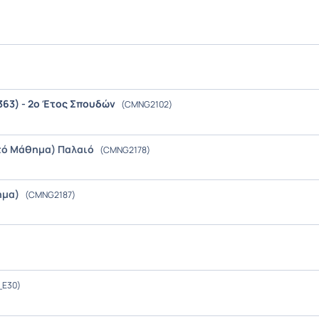
63) - 2ο Έτος Σπουδών
(CMNG2102)
τό Μάθημα) Παλαιό
(CMNG2178)
ημα)
(CMNG2187)
E30)