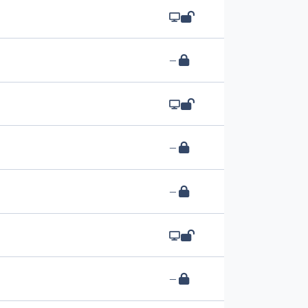
—
—
—
—