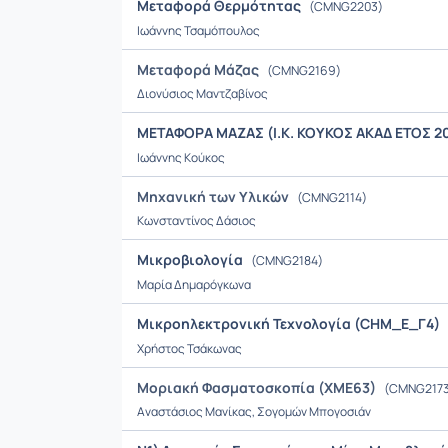
Μεταφορά Θερμότητας
(CMNG2203)
Ιωάννης Τσαμόπουλος
Μεταφορά Μάζας
(CMNG2169)
Διονύσιος Μαντζαβίνος
ΜΕΤΑΦΟΡΑ ΜΑΖΑΣ (Ι.Κ. ΚΟΥΚΟΣ ΑΚΑΔ ΕΤΟΣ 2
Ιωάννης Κούκος
Μηχανική των Υλικών
(CMNG2114)
Κωνσταντίνος Δάσιος
Μικροβιολογία
(CMNG2184)
Μαρία Δημαρόγκωνα
Μικροηλεκτρονική Τεχνολογία (CHM_E_Γ4)
Χρήστος Τσάκωνας
Μοριακή Φασματοσκοπία (ΧΜΕ63)
(CMNG2173
Αναστάσιος Μανίκας, Σογομών Μπογοσιάν