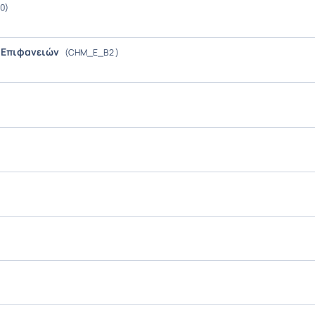
0)
 Επιφανειών
(CHM_E_Β2 )