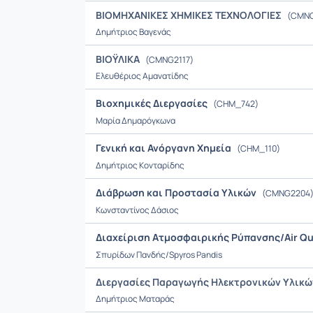
ΒΙΟΜΗΧΑΝΙΚΕΣ ΧΗΜΙΚΕΣ ΤΕΧΝΟΛΟΓΙΕΣ
(CMNG
Δημήτριος Βαγενάς
ΒΙΟΫΛΙΚΑ
(CMNG2117)
Ελευθέριος Αμανατίδης
Βιοχημικές Διεργασίες
(CHM_742)
Μαρία Δημαρόγκωνα
Γενική και Ανόργανη Χημεία
(CHM_110)
Δημήτριος Κονταρίδης
Διάβρωση και Προστασία Υλικών
(CMNG2204
Κωνσταντίνος Δάσιος
Διαχείριση Ατμοσφαιρικής Ρύπανσης/Air Qua
Σπυρίδων Πανδής/Spyros Pandis
Διεργασίες Παραγωγής Ηλεκτρονικών Υλικώ
Δημήτριος Ματαράς