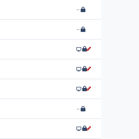
—
—
—