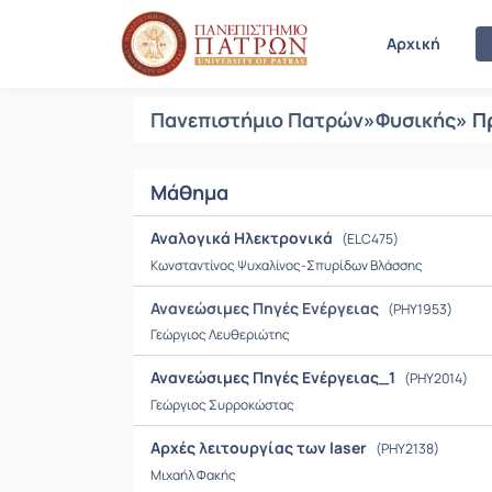
Μαθήματα
Αρχική
Πανεπιστήμιο Πατρών
»
Φυσικής
» Π
Μάθημα
Αναλογικά Ηλεκτρονικά
(ELC475)
Κωνσταντίνος Ψυχαλίνος-Σπυρίδων Βλάσσης
Ανανεώσιμες Πηγές Ενέργειας
(PHY1953)
Γεώργιος Λευθεριώτης
Ανανεώσιμες Πηγές Ενέργειας_1
(PHY2014)
Γεώργιος Συρροκώστας
Αρχές λειτουργίας των laser
(PHY2138)
Μιχαήλ Φακής