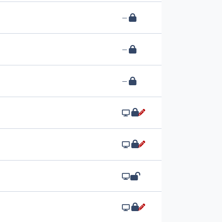
—
—
—