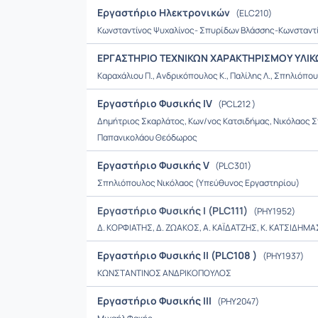
Εργαστήριο Ηλεκτρονικών
(ELC210)
Κωνσταντίνος Ψυχαλίνος- Σπυρίδων Βλάσσης-Κωνσταντ
ΕΡΓΑΣΤΗΡΙΟ ΤΕΧΝΙΚΩΝ ΧΑΡΑΚΤΗΡΙΣΜΟΥ ΥΛΙ
Καραχάλιου Π., Ανδρικόπουλος Κ., Παλίλης Λ., Σπηλιόπου
Εργαστήριο Φυσικής IV
(PCL212 )
Δημήτριος Σκαρλάτος, Κων/νος Κατσιδήμας, Νικόλαος Σ
Παπανικολάου Θεόδωρος
Εργαστήριο Φυσικής V
(PLC301)
Σπηλιόπουλος Νικόλαος (Υπεύθυνος Εργαστηρίου)
Εργαστήριο Φυσικής Ι (PLC111)
(PHY1952)
Δ. ΚΟΡΦΙΑΤΗΣ, Δ. ΖΩΑΚΟΣ, Α. ΚΑΪΔΑΤΖΗΣ, Κ. ΚΑΤΣΙΔΗΜΑ
Εργαστήριο Φυσικής ΙΙ (PLC108 )
(PHY1937)
ΚΩΝΣΤΑΝΤΙΝΟΣ ΑΝΔΡΙΚΟΠΟΥΛΟΣ
Εργαστήριο Φυσικής ΙΙΙ
(PHY2047)