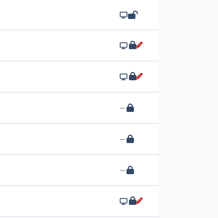
—
—
—