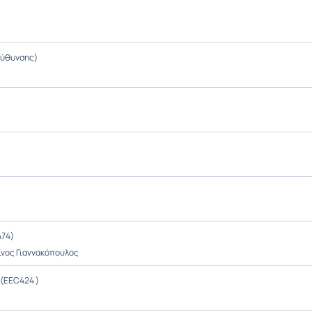
εύθυνσης)
474)
ίνος Γιαννακόπουλος
(EEC424 )