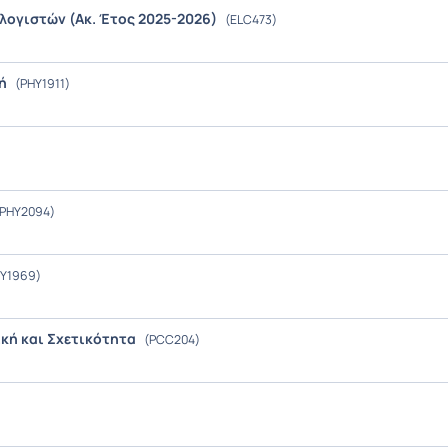
λογιστών (Ακ. Έτος 2025-2026)
(ELC473)
κή
(PHY1911)
PHY2094)
Y1969)
κή και Σχετικότητα
(PCC204)