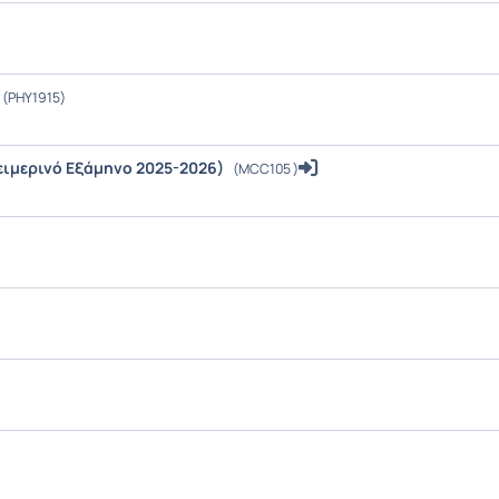
(PHY1915)
ειμερινό Εξάμηνο 2025-2026)
(MCC105 )