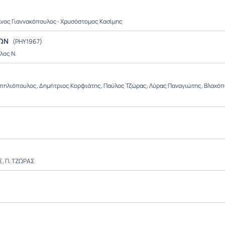
ίνος Γιαννακόπουλος- Χρυσόστομος Κασίμης
ΚΩΝ
(PHY1967)
λος Ν.
πηλιόπουλος, Δημήτριος Κορφιάτης, Παύλος Τζώρας, Λύρας Παναγιώτης, Βλαχόπ
Σ, Π. ΤΖΩΡΑΣ