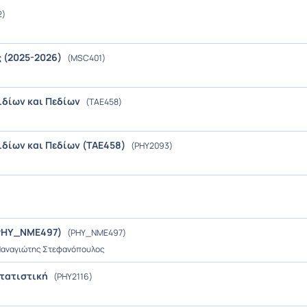
2)
 (2025-2026)
(MSC401)
ιδίων και Πεδίων
(TAE458)
δίων και Πεδίων (TAE458)
(PHY2093)
 PHY_NME497)
(PHY_NME497)
 Παναγιώτης Στεφανόπουλος
Στατιστική
(PHY2116)