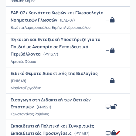
Βασίλης Κόμης
ΕΑΕ-07 / Κοινότητα Κωφών και Γλωσσολογία
Νοηματικών Γλωσσών
—
(ΕΑΕ-07)
Βενέττα Λαμπροπούλου, Ειρήνη Ανδρικοπούλου
Έγκαιρη και Ενταξιακή Υποστήριξη για τα
Παιδιά με Αναπηρία σε Εκπαιδευτικά
—
Περιβάλλοντα
(PN1677)
Αριστέα Φύσσα
Ειδικά Θέματα Διδακτικής της Βιολογίας
—
(PN1648)
Μαρίντα Εργαζάκη
Εισαγωγή στη Διδακτική των Θετικών
Επιστημών
(PN1521)
Κωνσταντίνος Ραβάνης
Εκπαιδευτική Πολιτική και Συγκριτικές
Εκπαιδευτικές Προσεγγίσεις
(PN1497)