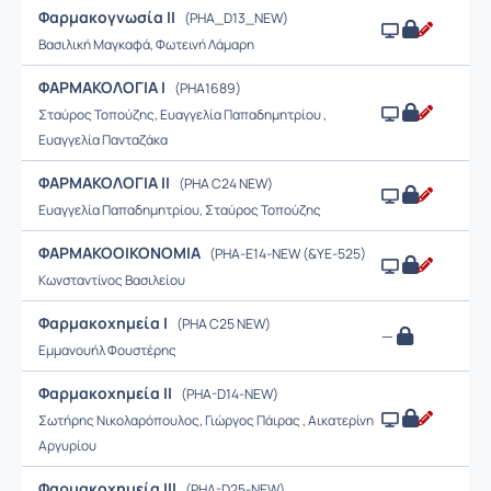
Φαρμακογνωσία ΙΙ
(PHA_D13_NEW)
Βασιλική Μαγκαφά, Φωτεινή Λάμαρη
ΦΑΡΜΑΚΟΛΟΓΙΑ Ι
(PHA1689)
Σταύρος Τοπούζης, Ευαγγελία Παπαδημητρίου ,
Ευαγγελία Πανταζάκα
ΦΑΡΜΑΚΟΛΟΓΙΑ ΙΙ
(PHA C24 NEW)
Ευαγγελία Παπαδημητρίου, Σταύρος Τοπούζης
ΦΑΡΜΑΚΟΟΙΚΟΝΟΜΙΑ
(PHA-Ε14-NEW (&YE-525)
Κωνσταντίνος Βασιλείου
Φαρμακοχημεία Ι
(PHA C25 NEW)
—
Εμμανουήλ Φουστέρης
Φαρμακοχημεία ΙΙ
(PHA-D14-NEW)
Σωτήρης Νικολαρόπουλος, Γιώργος Πάιρας , Αικατερίνη
Αργυρίου
Φαρμακοχημεία ΙΙΙ
(PHA-D25-NEW)