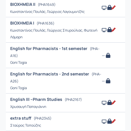
BIOXHMEIA II
(PHA1649)
Κωνσταντίνος Πουλάς, Γεώργιος Λαγουμιντζής
BIOXHMEIA Ι
(PHA1636)
Κωνσταντίνος Πουλάς, Γεώργιος Σπυρούλιας, Φωτεινή
Λάμαρη
English for Pharmacists - 1st semester
(PHA-
—
A16)
Goni Togia
English for Pharmacists - 2nd semester
(PHA-
—
Α26)
Goni Togia
English III --Pharm Studies
(PHA2167)
Χρυσαυγή Παπαγιάννη
extra stuff
(PHA2345)
Σταύρος Τοπούζης