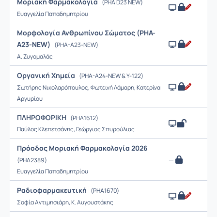
Μοριακή Φαρμακολογία
(PHA D23 NEW)
Ευαγγελία Παπαδημητρίου
Μορφολογία Ανθρωπίνου Σώματος (PHA-
A23-NEW)
(PHA-A23-NEW)
Α. Ζυγομαλάς
Οργανική Χημεία
(PHA-A24-NEW & Y-122)
Σωτήρης Νικολαρόπουλος, Φωτεινή Λάμαρη, Κατερίνα
Αργυρίου
ΠΛΗΡΟΦΟΡΙΚΗ
(PHA1612)
Παύλος Κλεπετσάνης, Γεώργιος Σπυρούλιας
Πρόοδος Μοριακή Φαρμακολογία 2026
—
(PHA2389)
Ευαγγελία Παπαδημητρίου
Ραδιοφαρμακευτική
(PHA1670)
Σοφία Αντιμησιάρη, Κ. Αυγουστάκης