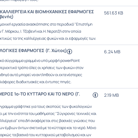
ΚΑΛΛΙΕΡΓΕΙΑ ΚΑΙ ΒΙΟΜΗΧΑΝΙΚΕΣ ΕΦΑΡΜΟΓΕΣ
561.63 KB
βενής)
μονική εργασία ανασκόπησης στο περιοδικό "Επιστήμη
 Γ. Μάρκου, Ι. Τζοβενή και Η. Νερατζή στην οποία
κτικώς τα της καλλιέργειας φυκών και οι εφαρμογές των.
ΟΓΙΚΕΣ ΕΦΑΡΜΟΓΕΣ (Γ. Χώτος)
6.24 MB
ικό σύγγραμμα γραμμένο υπό μορφή powerPoint
περιεκτικό τρόπο όλες οι χρήσεις των φυκών στον
οδηγό αυτό μπορεί να αντληθούν οι εκτενέστερες
ιάφορες διαδικτυακές και έντυπες πηγές.
ΕΡΟΣ 1ο-ΤΟ ΚΥΤΤΑΡΟ ΚΑΙ ΤΟ ΝΕΡΟ (Γ.
2.19 MB
ύγγραμμα γράφτηκε για τους σκοπούς των φυκολογικών
ι με την ενότητα του μαθήματος "Σύγχρονες τεχνικές και
λλιέργεια" επειδή αναφέρεται στις βασικές γνώσεις που
ων έμβιων όντων σχετικά με το κύτταρο και το νερό. Μόνο
αρκώς τα βασικά του κυτταρικού μεταβολισμού και ων