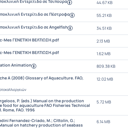
ποκλινική Εντερίτιδα σε Τσιπούρα
44.67 KB
Υποκλινική Εντερίτιδα σε Πέστροφα
55.21 KB
ποκλινική Εντερίτιδα σε Angelfish
34.51 KB
Sc-Mes ΓΕΝΕΤΙΚΗ ΒΕΛΤΙΩΣΗ.pdf
2.13 MB
Sc-Mes ΓΕΝΕΤΙΚΗ ΒΕΛΤΙΩΣΗ.pdf
1.62 MB
cation Animation
809.38 KB
che A (2008) Glossary of Aquaculture. FAO,
12.02 MB
ατοκαλλιεργειών
rgeloos, P. (eds.) Manual on the production
5.72 MB
ve food for aquaculture FAO Fisheries Technical
1. Rome, FAO. 1996
edini Fernandez-Criado, M.; Cittolin, G.;
6.14 MB
. Manual on hatchery production of seabass