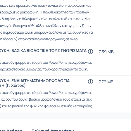
κών είτε πρόκειται για πλαγκτονικά είδη (μικροφύκη και
ια εδραζόμενα μακροφύκη. Η πολυπλοκότητα των τρόπων
διαφόρων ειδών φυκών είναι εκπληκτική και η ποικιλία
αγωγής ξεπερνά κάθε άλλη των άλλων κατηγοριών ζώων
τα περισσότερα φύκη μπορούν ανάλογα με τις συνθήκες να
αλλάσσουν) από ένα τύπο αναπαραγωγής σε άλλο.
ΥΚΗ, ΒΑΣΙΚΑ ΒΙΟΛΟΓΙΚΑ ΤΟΥΣ ΓΝΩΡΙΣΜΑΤΑ
7.39 MB
ατικό σύγγραμμα στη δομή του PowerPoint περιγράφονται
αρχικά στοιχεία βιολογίας που χαρακτηρίζουν τα φύκη.
ΦΥΚΗ, ΕΝΔΙΑΙΤΗΜΑΤΑ-ΜΟΡΦΟΛΟΓΙΑ-
7.79 MB
 (Γ. Χώτος)
ατικό σύγγραμμα στη δομή του PowerPoint περιγράφονται
ι χώροι που ζουν), βασικά μορφολογικά τους στοιχεία (π.χ.
) και τα βασικά της φυκικής φωτοσυνθετικής λειτουργίας.
ροι Χρήσης
Πολιτική Απορρήτου