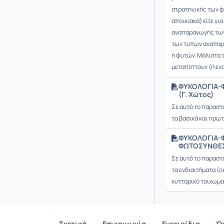
στρατηγικής των φυ
αποικιακά) είτε γ
αναπαραγωγής των 
των τύπων αναπαρ
ή φυτών. Μάλιστα 
μεταπίπτουν (ή εν
ΦΥΚΟΛΟΓΙΑ-Φ
(Γ. Χώτος)
Σε αυτό το παραστ
τα βασικά και πρωτ
ΦΥΚΟΛΟΓΙΑ-
ΦΩΤΟΣΥΝΘΕΣΗ
Σε αυτό το παραστ
τα ενδιαιτήματα (ο
κυτταρικό τοίχωμα
Σχετικά
Επικοινωνία
Εγχειρίδια
Ό