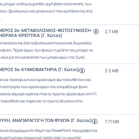
ού μπορεί να δημιουργηθεί γερή βάση κατανόησης των
ιών (βιολογικών και μηχανικών) που εμπλέκονται στις
..
ΜΕΡΟΣ 2ο-ΜΕΤΑΒΟΛΙΣΜΟΣ-ΦΩΤΟΣΥΝΘΕΣΗ-
2.7 MB
ΘΡΑΚΑ-ΘΡΕΠΤΙΚΑ (Γ. Χώτος)
 αναλύονται όλα τα βιολογικά στοιχεία και διεργασίες
α φύκη. Πέραν όμως των φυκών η μελέτη του μπορεί να
ιχεία για την κατανόηση των μηχανισμών της ζωής.
ΕΡΟΣ 3ο-ΚΥΑΝΟΒΑΚΤΗΡΙΑ (Γ. Χώτος)
3.5 MB
αν και προκαρυωτικοί οργανισμοί φωτοσυνθέτουν και
η κατηγορία των οργανισμών που ονομάζουμε φύκη.
κά και αλμυρά νερά και ήταν οι πρώτοι οργανισμοί στη Γη
τοσύνθεση και παρείχαν το πρώτο οξυγόνο στην
ΥΚΗ, ΑΝΑΠΑΡΑΓΩΓΗ ΤΩΝ ΦΥΚΩΝ (Γ. Χώτος)
7.71 MB
ατικό σύγγραμμα στη δομή του PowerPoint περιγράφονται
συνοπτικό και περιεκτικό τρόπο όλες οι γνωστές