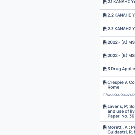
2.1 ΚΑΝΛΗΣ Υ
2.2 ΚΑΝΛΗΣ 
2.3 ΚΑΝΛΗΣ Υ
2022 - (A) M
2022 - (B) M
3 Drug Appli
Crespie V, Co
Rome
Γλωσσάρι όρων υδ
Lavens, P; So
and use of li
Paper. No. 36
Moretti, A.; P
Guidastri, R