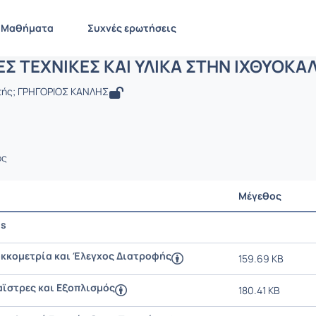
ΣΥΓΧΡΟΝΕΣ ΤΕΧΝΙΚΕΣ ΚΑΙ ΥΛΙΚΑ ΣΤΗΝ 
AS123
ΣΥΓΧΡΟΝΕΣ ΤΕΧΝΙΚΕΣ ΚΑΙ ΥΛΙΚΑ ΣΤΗΝ ΙΧΘΥΟΚΑΛΛΙΕΡΓΕ...
Έγγ
Μαθήματα
Συχνές ερωτήσεις
Σ ΤΕΧΝΙΚΕΣ ΚΑΙ ΥΛΙΚΑ ΣΤΗΝ ΙΧΘΥΟΚΑΛ
στής; ΓΡΗΓΟΡΙΟΣ ΚΑΝΛΗΣ
ος
Μέγεθος
is
Κοκκομετρία και Έλεγχος Διατροφής
159.69 KB
αϊστρες και Εξοπλισμός
180.41 KB