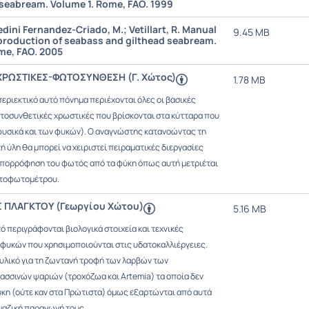
 seabream. Volume 1. Rome, FAO. 1999
Pedini Fernandez-Criado, M.; Vetillart, R. Manual
9.45 MB
production of seabass and gilthead seabream.
me, FAO. 2005
ΧΡΩΣΤΙΚΕΣ-ΦΩΤΟΣΥΝΘΕΣΗ (Γ. Χώτος)
1.78 MB
εριεκτικό αυτό πόνημα περιέχονται όλες οι βασικές
ωτοσυνθετικές χρωστικές που βρίσκονται στα κύτταρα που
υσικά και των φυκών). Ο αναγνώστης κατανοώντας τη
 ύλη θα μπορεί να χειριστεί πειραματικές διεργασίες
απορρόφηση του φωτός από τα φύκη όπως αυτή μετριέται
ατοφωτομέτρου.
Σ ΠΛΑΓΚΤΟΥ (Γεωργίου Χώτου)
5.16 MB
 περιγράφονται βιολογικά στοιχεία και τεχνικές
οφυκών που χρησιμοποιούνται στις υδατοκαλλιέργειες.
 υλικό για τη ζωντανή τροφή των λαρβών των
σσινών ψαριών (τροχόζωα και Artemia) τα οποία δεν
ύκη (ούτε καν στα Πρώτιστα) όμως εξαρτώνται από αυτά
 μαζική παραγωγή τους.