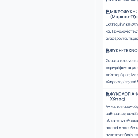
ΜΙΚΡΟΦΥΚΗ: 
(Μάρκου-Τζο
Εκτεταμένη επιστη
και Τεχνολογία" των
αναφέρονται περιε
ΦΥΚΗ-ΤΕΧΝΟΛ
Σε αυτό το συνοπτ
περιγράφονται με 
πολιτισμό μας. Με 
πληροφορίες από δ
ΦΥΚΟΛΟΓΙΑ-Μ
Χώτος)
Αν και το παρόν σ
μαθημάτων, συνάδε
υλικά στην ιχθυοκα
απαιτεί η σπουδή τ
αν κατανοηθούν επ