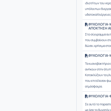
ιδιοτήτων του νερ
υπόλοιπων διεργασ
υδατοκαλλιέργειες
ΦΥΚΟΛΟΓΙΑ-
ΑΠΟΚΤΗΣΗ ΑΝ
Στο σύγγραμμα αυτό
που συμβαίνουν στ
δώσει χρήσιμα στο
ΦΥΚΟΛΟΓΙΑ-Μ
Τα κυανοβακτήρια 
ανήκουν στην άτυπ
Κατακλύζουν τα γλυ
που επιτέλεσαν φω
ατμόσφαιρα.
ΦΥΚΟΛΟΓΙΑ-Φ
Σε αυτό το παραστ
με όσο το δυνατόν 