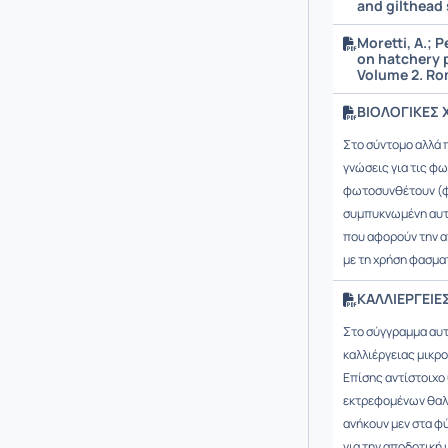
and gilthead
Moretti, A.; 
on hatchery 
Volume 2. Ro
ΒΙΟΛΟΓΙΚΕΣ 
Στο σύντομο αλλά π
γνώσεις για τις φ
φωτοσυνθέτουν (φ
συμπυκνωμένη αυτή
που αφορούν την 
με τη χρήση φασμ
ΚΑΛΛΙΕΡΓΕΙΕ
Στο σύγγραμμα αυτό
καλλιέργειας μικρ
Επίσης αντίστοιχο
εκτρεφομένων θαλα
ανήκουν μεν στα φ
για την αποδοτική