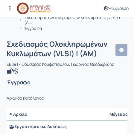
Σύνδεση
Μάθημα : Σχεδιασμός Ολοκληρωμένων
Κωδικός : EE891
Αρχική Σελίδα
Σχεδιασμός Ολοκληρωμένων Κυκλωμάτων (VLSI) Ι
(Α...
Έγγραφα
Σχεδιασμός Ολοκληρωμένων
Κυκλωμάτων (VLSI) Ι (ΑΜ)
EE891 - Οδυσσέας Κουφοπαύλου, Γεώργιος Θεοδωρίδης
Έγγραφα
Αρχικός κατάλογος
Αρχείο
Μέγεθος
Εργαστηριακές Ασκήσεις