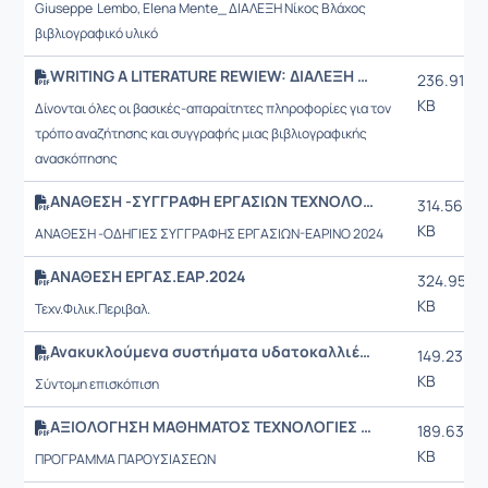
Giuseppe Lembo, Elena Mente_ ΔΙΑΛΕΞΗ Νίκος Βλάχος
βιβλιογραφικό υλικό
WRITING A LITERATURE REWIEW: ΔΙΑΛΕΞΗ ΝΙΚΟΣ ΒΛΑΧΟΣ
236.91
KB
Δίνονται όλες οι βασικές-απαραίτητες πληροφορίες για τον
τρόπο αναζήτησης και συγγραφής μιας βιβλιογραφικής
ανασκόπησης
ΑΝΑΘΕΣΗ -ΣΥΓΓΡΑΦΗ ΕΡΓΑΣΙΩΝ ΤΕΧΝΟΛΟΓΙΕΣ ΦΙΛΙΚΕΣ ΣΤΟ ΠΕΡΙΒΑΛΛΟΝ
314.56
KB
ΑΝΑΘΕΣΗ -ΟΔΗΓΙΕΣ ΣΥΓΓΡΑΦΗΣ ΕΡΓΑΣΙΩΝ-ΕΑΡΙΝΟ 2024
ΑΝΑΘΕΣΗ ΕΡΓΑΣ.ΕΑΡ.2024
324.95
KB
Τεχν.Φιλικ.Περιβαλ.
Ανακυκλούμενα συστήματα υδατοκαλλιέργειας (RAS)
149.23
KB
Σύντομη επισκόπιση
ΑΞΙΟΛΟΓΗΣΗ ΜΑΘΗΜΑΤΟΣ ΤΕΧΝΟΛΟΓΙΕΣ ΦΙΛΙΚΕΣ ΣΤΟ ΠΕΡΙΒΑΛΛΟΝ
189.63
KB
ΠΡΟΓΡΑΜΜΑ ΠΑΡΟΥΣΙΑΣΕΩΝ