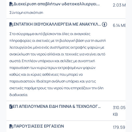
Διαχείριση αποβλήτων υδατοκαλλιεργειών
2.03 MB
Σύντομη επισκόπιση
ΕΝΤΑΤΙΚΗ ΙΧΘΥΟΚΑΛΛΙΕΡΓΕΙΑ ΜΕ ΑΝΑΚΥΚΛΩΣΗ ΝΕΡΟΥ (Γ. Χώτος)
6.14 MB
Στο σύγγραμμα αυτό βρίσκονται όλες οι αναγκαίες
πληροφορίες οι σχετικές με τη βιολογική βάση για τη σωστή
λειτουργία όχι μόνο ενός συστήματος εκτροφής ψαριών με
ανακύκλωση του νερού αλλά και οι τεχνικές για να γίνει αυτό
σωστά. Επιπλέον υπάρχουν και σελίδες με συνοπτική
παρουσίαση των κυριώτερων εκτρεφομένων ψαριών
καθώς και οι κύριες ασθένειες που μπορεί να
παρουσιαστούν. Ιδιαίτερη ανάλυση υπάρχει και για τις
σχετικές παράμετρους του νερού που επηρεάζουν την όλη
διαδικασία.
ΕΠ ΑΠΕΙΛΟΥΜΕΝΑ ΕΙΔΗ ΠΙΝΝΑ & ΤΕΧΝΟΛΟΓΙΑ
310.05
KB
ΠΑΡΟΥΣΙΑΣΕΙΣ ΕΡΓΑΣΙΩΝ
179.59