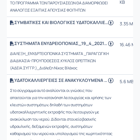
KB
ΤΟ ΠΡΟΓΡΑΜΜΑ ΤΩΝ ΠΑΡΟΥΣΙΑΣΕΩΝ ΘΑ ΔΙΑΜΟΡΦΩΘΕΙ
ΑΝΑΛΟΓΩΣ ΕΞΑΙΤΙΑΣ ΑΠΟΥΣΙΑΣ ΦΟΙΤΗΤΩΝ
ΣΥΜΒΑΤΙΚΕΣ ΚΑΙ ΒΙΟΛΟΓΙΚΕΣ ΥΔΑΤΟΚΑΛΛΙΕΡΓΕΙΕΣ, ΓΡΗΓΟΡΙΟΣ ΚΑΝΛΗΣ
3.35 MB
ΣΥΣΤΗΜΑΤΑ ΕΝΥΔΡΕΙΟΠΟΝΙΑΣ_19_4_2021_ΒΙΒΛΙΟ
16.46 MB
ΔΙΑΛΕΞΗ_ΕΝΥΔΡΤΕΙΟΠΟΝΙΚΑ ΣΥΣΤΗΜΑΤΑ _ΠΑΡΑΓΩΓΙΚΗ
ΔΙΑΔΙΚΑΣΙΑ-ΠΡΟΥΠΟΘΕΣΕΙΣ.ΚΥΚΛΟΣ ΘΡΕΠΤΙΚΩΝ
(ΑΔΕΙΑ.ΣΥΓΓΡ.)_Διάλεξη Νίκος Βλάχος
ΥΔΑΤΟΚΑΛΛΙΕΡΓΕΙΕΣ ΣΕ ΑΝΑΚΥΚΛΟΥΜΕΝΑ ΝΕΡΑ (Γ. Χώτος)
5.6 MB
Στο σύγγραμμα αυτό αναλύονται οι γνώσεις που
απαιτούνται για την κατανόηση λειτουργίας και χρήσης των
κλειστών συστημάτων, δηλαδή των συστημάτων
υδατοκαλλιεργητικής εκτροφής που λειτουργούν με
ανακύκλωση του νερού. Δίδονται στοιχεία βασικής
υδραυλικής, δεξαμενών εκτροφής, συστημάτων
καθαρισμού του νερού και υπολογισμού της χωρητικότητας