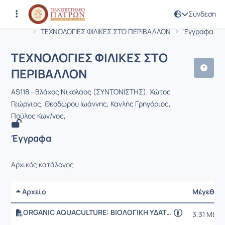
Σύνδεση
Μάθημα : ΤΕΧΝΟΛΟΓΙΕΣ ΦΙΛΙΚΕΣ ΣΤΟ
Κωδικός : AS118
Αρχική Σελίδα
ΤΕΧΝΟΛΟΓΙΕΣ ΦΙΛΙΚΕΣ ΣΤΟ ΠΕΡΙΒΑΛΛΟΝ
Έγγραφα
ΤΕΧΝΟΛΟΓΙΕΣ ΦΙΛΙΚΕΣ ΣΤΟ
ΠΕΡΙΒΑΛΛΟΝ
AS118 - Βλάχος Νικόλαος (ΣΥΝΤΟΝΙΣΤΗΣ), Χώτος
Γεώργιος, Θεοδώρου Ιωάννης, Κανλής Γρηγόριος,
Πούλος Κων/νος,
Έγγραφα
Αρχικός κατάλογος
Αρχείο
Μέγεθος
ORGANIC AQUACULTURE: ΒΙΟΛΟΓΙΚΗ ΥΔΑΤΟΚΑΛΛΙΕΡΓΕΙΑ
3.31 MB