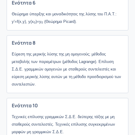
Ενότητα 6
Θεώρημα ύπαρξης και μοναδικότητας της λύσης του Π.Α.Τ.:
y'=f(x,y), y(x
)=y
(Θεώρημα Picard).
0
0
Ενότητα 8
Εύρεση της μερικής λύσης της μη ομογενούς; μέθοδος
μεταβολής των παραμέτρων (μέθοδος Lagrange).
Επίλυση
Σ.Δ.Ε. γραμμικών ομογενών με σταθερούς συντελεστές και
εύρεση μερικής λύσης αυτών με τη μέθοδο προσδιορισμού των
συντελεστών.
Ενότητα 10
Τεχνικές επίλυσης γραμμικών Σ.Δ.Ε. δεύτερης τάξης με μη
σταθερούς συντελεστές. Τεχνικές επίλυσης συγκεκριμένων
μορφών μη γραμμικών Σ.Δ.Ε.