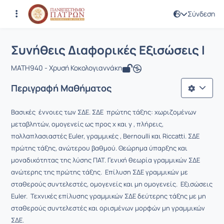
Σύνδεση
Μάθημα : Συνήθεις Διαφορικές Εξισώ
Κωδικός : MATH940
Αρχική Σελίδα
Συνήθεις Διαφορικές Εξισώσεις Ι
Συνήθεις Διαφορικές Εξισώσεις Ι
MATH940 - Χρυσή Κοκολογιαννάκη
Περιγραφή Μαθήματος
Βασικές έννοιες των ΣΔΕ. ΣΔΕ πρώτης τάξης: χωριζομένων
μεταβλητών, ομογενείς ως προς x και y , πλήρεις,
πολλαπλασιαστές Euler, γραμμικές , Bernoulli και Riccatti. ΣΔΕ
πρώτης τάξης, ανώτερου βαθμού. Θεώρημα ύπαρξης και
μοναδικότητας της λύσης ΠΑΤ. Γενική θεωρία γραμμικών ΣΔΕ
ανώτερης της πρώτης τάξης. Επίλυση ΣΔΕ γραμμικών με
σταθερούς συντελεστές, ομογενείς και μη ομογενείς. Εξισώσεις
Euler. Τεχνικές επίλυσης γραμμικών ΣΔΕ δεύτερης τάξης με μη
σταθερούς συντελεστές και ορισμένων μορφών μη γραμμικών
ΣΔΕ.