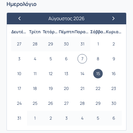
Ημερολόγιο
Αύγουστος 2026
Προηγούμενος Μήνας
Επόμενος 
Δευτέρα
Τρίτη
Τετάρτη
Πέμπτη
Παρασκευή
Σάββατο
Κυριακή
27
28
29
30
31
1
2
3
4
5
6
7
8
9
10
11
12
13
14
15
16
17
18
19
20
21
22
23
24
25
26
27
28
29
30
31
1
2
3
4
5
6