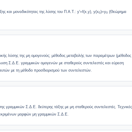
ς και μοναδικότητας της λύσης του Π.Α.Τ.: y'=f(x,y), y(x
)=y
(Θεώρημα
0
0
ικής λύσης της μη ομογενούς; μέθοδος μεταβολής των παραμέτρων (μέθοδος
λυση Σ.Δ.Ε. γραμμικών ομογενών με σταθερούς συντελεστές και εύρεση
αυτών με τη μέθοδο προσδιορισμού των συντελεστών.
σης γραμμικών Σ.Δ.Ε. δεύτερης τάξης με μη σταθερούς συντελεστές. Τεχνικές
εκριμένων μορφών μη γραμμικών Σ.Δ.Ε.