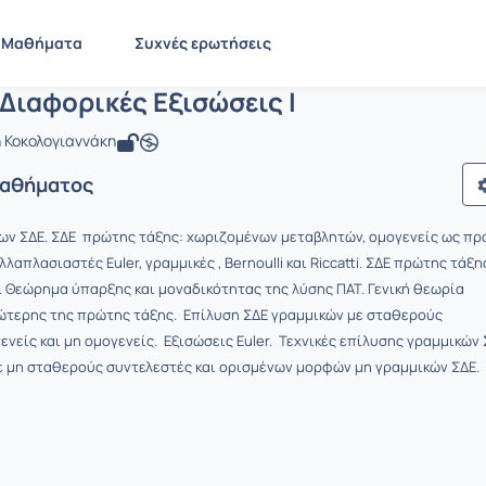
υνήθεις Διαφορικές Εξισώσεις Ι
 MATH940
Συνήθεις Διαφορικές Εξισώσεις Ι
Μαθήματα
Συχνές ερωτήσεις
Διαφορικές Εξισώσεις Ι
 Κοκολογιαννάκη
Μαθήματος
των ΣΔΕ. ΣΔΕ πρώτης τάξης: χωριζομένων μεταβλητών, ομογενείς ως πρ
ολλαπλασιαστές Euler, γραμμικές , Bernoulli και Riccatti. ΣΔΕ πρώτης τάξη
 Θεώρημα ύπαρξης και μοναδικότητας της λύσης ΠΑΤ. Γενική θεωρία
ώτερης της πρώτης τάξης. Επίλυση ΣΔΕ γραμμικών με σταθερούς
ενείς και μη ομογενείς. Εξισώσεις Euler. Τεχνικές επίλυσης γραμμικών
ε μη σταθερούς συντελεστές και ορισμένων μορφών μη γραμμικών ΣΔΕ.