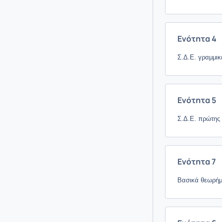
Ενότητα 4
Σ.Δ.Ε. γραμμικέ
Ενότητα 5
Σ.Δ.Ε. πρώτης 
Ενότητα 7
Βασικά θεωρήμα