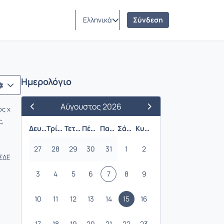
Ελληνικά
Σύνδεση
Ημερολόγιο
Αύγουστος 2026
ος x
Προηγούμενος Μήνας
Επόμενος Μήνας
ς,
Δευτέρα
Τρίτη
Τετάρτη
Πέμπτη
Παρασκευή
Σάββατο
Κυριακή
27
28
29
30
31
1
2
 ΣΔΕ
3
4
5
6
7
8
9
10
11
12
13
14
15
16
17
18
19
20
21
22
23