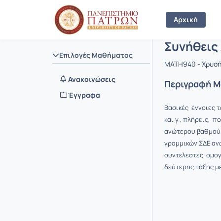
Μάθημα : Σ
Κωδικός :
Αρχική Σελίδα
Αρχική
Συνήθεις 
Επιλογές Μαθήματος
MATH940 - Χρυσή
Ανακοινώσεις
Περιγραφή 
Έγγραφα
Βασικές έννοιες 
και y , πλήρεις, π
ανώτερου βαθμού.
γραμμικών ΣΔΕ αν
συντελεστές, ομογ
δεύτερης τάξης μ