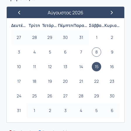
Αύγουστος 2026
Προηγούμενος Μήνας
Επόμενος 
Δευτέρα
Τρίτη
Τετάρτη
Πέμπτη
Παρασκευή
Σάββατο
Κυριακή
27
28
29
30
31
1
2
3
4
5
6
7
8
9
10
11
12
13
14
15
16
17
18
19
20
21
22
23
24
25
26
27
28
29
30
31
1
2
3
4
5
6