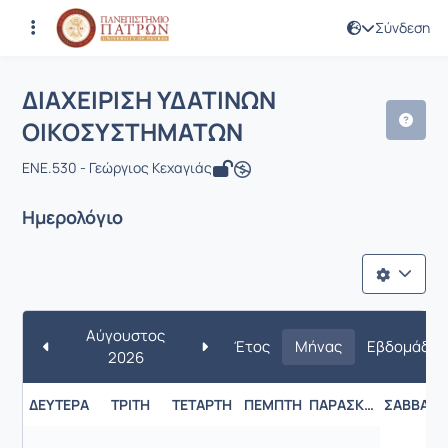
Σύνδεση
Μάθημα : ΔΙΑΧΕΙΡΙΣΗ ΥΔΑΤΙΝΩΝ ΟΙ
Κωδικός : ENV112
ΔΙΑΧΕΙΡΙΣΗ ΥΔΑΤΙΝΩΝ
ΟΙΚΟΣΥΣΤΗΜΑΤΩΝ
ENE.530 - Γεώργιος Κεχαγιάς
Ημερολόγιο
Αύγουστος
Έτος
Μήνας
Εβδομάδα
2026
ΔΕΥΤΈΡΑ
ΤΡΊΤΗ
ΤΕΤΆΡΤΗ
ΠΈΜΠΤΗ
ΠΑΡΑΣΚΕΥΉ
ΣΆΒΒΑΤΟ