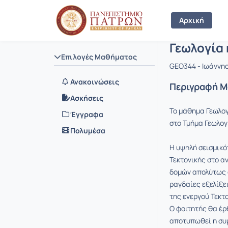
Μάθημα : Γ
Κωδικός :
Αρχική Σελίδα
Αρχική
Γεωλογία 
Επιλογές Μαθήματος
GEO344 - Ιωάννη
Ανακοινώσεις
Περιγραφή 
Ασκήσεις
Το μάθημα Γεωλογ
Έγγραφα
στο Τμήμα Γεωλογ
Πολυμέσα
Η υψηλή σεισμικό
Τεκτονικής στο α
δομών απολύτως α
ραγδαίες εξελίξε
της ενεργού Τεκτ
Ο φοιτητής θα έρθ
αποτυπωθεί η συ