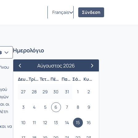
Français
Σύνδεση
Ημερολόγιο
Αύγουστος 2026
μήνου
Προηγούμενος Μήνας
Επόμενος Μήνας
Δευτέρα
Τρίτη
Τετάρτη
Πέμπτη
Παρασκευή
Σάββατο
Κυριακή
ργού
27
28
29
30
31
1
2
εργών
αι οι
3
4
5
6
7
8
9
λέτη
10
11
12
13
14
15
16
και να
17
18
19
20
21
22
23