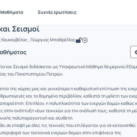
εωλογία και Σεισμοί
 GEO344
Γεωλογία και Σεισμοί
Μαθήματα
Συχνές ερωτήσεις
και Σεισμοί
ς Κουκουβέλας , Γεώργιος Μπαθρέλλος
Μαθήματος
ία και Σεισμοί διδάσκεται ως Υποχρεωτικό Μάθημα Χειμερινού Εξα
ίας του Πανεπιστημίου Πατρών.
τητα της χώρας μας και γενικότερα η καθοριστική επίπτωση της ενε
νθρωπογενές και το δομημένο περιβάλλον, καθιστά τη μελέτη των εν
παραίτητη. Επιπλέον, η πολυπλοκότητα των ενεργών δομών καθώς κ
ις στην ανάπτυξη νέων τεχνικών για την ανάλυσή τους, καθιστά τη με
ονικής πολυπαραγοντική και σύνθετη.
ει σε επαφή με όλες τις τεχνικές που επιλέγονται για να κατανοηθεί 
μπεριφορά των τεκτονικά ενεργών δομών στην επιφάνεια της