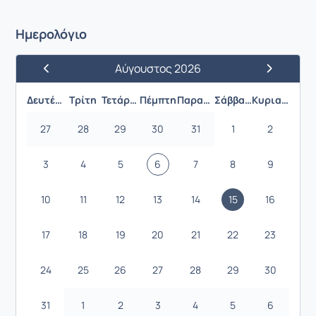
Ημερολόγιο
Αύγουστος 2026
Προηγούμενος Μήνας
Επόμενος 
Δευτέρα
Τρίτη
Τετάρτη
Πέμπτη
Παρασκευή
Σάββατο
Κυριακή
27
28
29
30
31
1
2
3
4
5
6
7
8
9
10
11
12
13
14
15
16
17
18
19
20
21
22
23
24
25
26
27
28
29
30
31
1
2
3
4
5
6