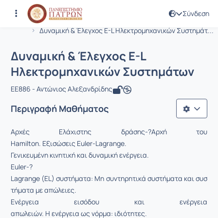
Σύνδεση
Μάθημα : Δυναμική & Έλεγχος E-L Η
Κωδικός : EE886
Αρχική Σελίδα
Δυναμική & Έλεγχος E-L Ηλεκτρομηχανικών Συστημάτ...
Δυναμική & Έλεγχος E-L
Ηλεκτρομηχανικών Συστημάτων
EE886 - Αντώνιος Αλεξανδρίδης
Περιγραφή Μαθήματος
Αρχές Ελάχιστης δράσης-­?Αρχή του
Hamilton. Εξισώσεις Euler-Lagrange.
Γενικευμένη κινητική και δυναμική ενέργεια.
Euler-­?
Lagrange (EL) συστήματα: Μη συντηρητικά συστήματα και συσ
τήματα με απώλειες.
Ενέργεια εισόδου και ενέργεια
απωλειών. Η ενέργεια ως νόρμα: ιδιότητες.