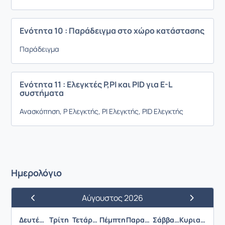
Ενότητα 10 : Παράδειγμα στο χώρο κατάστασης
Παράδειγμα
Ενότητα 11 : Ελεγκτές P,PI και PID για E-L
συστήματα
Ανασκόπηση,
P
Ελεγκτής,
PI
Ελεγκτής,
PID
Ελεγκτής
Ημερολόγιο
Αύγουστος 2026
Προηγούμενος Μήνας
Επόμενος 
Δευτέρα
Τρίτη
Τετάρτη
Πέμπτη
Παρασκευή
Σάββατο
Κυριακή