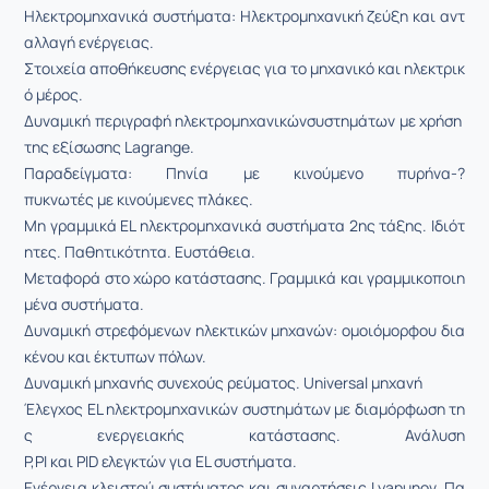
Ηλεκτρομηχανικά συστήματα: Ηλεκτρομηχανική ζεύξη και αντ
αλλαγή ενέργειας.
Στοιχεία αποθήκευσης ενέργειας για το μηχανικό και ηλεκτρικ
ό μέρος.
Δυναμική περιγραφή ηλεκτρομηχανικώνσυστημάτων με χρήση
της εξίσωσης Lagrange.
Παραδείγματα: Πηνία με κινούμενο πυρήνα-­?
πυκνωτές με κινούμενες πλάκες.
Μη γραμμικά EL ηλεκτρομηχανικά συστήματα 2ης τάξης. Ιδιότ
ητες. Παθητικότητα. Ευστάθεια.
Μεταφορά στο χώρο κατάστασης. Γραμμικά και γραμμικοποιη
μένα συστήματα.
Δυναμική στρεφόμενων ηλεκτικών μηχανών: ομοιόμορφου δια
κένου και έκτυπων πόλων.
Δυναμική μηχανής συνεχούς ρεύματος. Universal μηχανή
Έλεγχος EL ηλεκτρομηχανικών συστημάτων με διαμόρφωση τη
ς ενεργειακής κατάστασης. Ανάλυση
P,PI και PID ελεγκτών για EL συστήματα.
Ενέργεια κλειστού συστήματος και συναρτήσεις Lyapunov. Πα