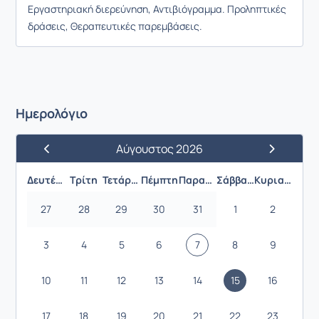
Εργαστηριακή διερεύνηση, Αντιβιόγραμμα. Προληπτικές
δράσεις, Θεραπευτικές παρεμβάσεις.
Ημερολόγιο
Αύγουστος 2026
Προηγούμενος Μήνας
Επόμενος 
Δευτέρα
Τρίτη
Τετάρτη
Πέμπτη
Παρασκευή
Σάββατο
Κυριακή
27
28
29
30
31
1
2
3
4
5
6
7
8
9
10
11
12
13
14
15
16
17
18
19
20
21
22
23