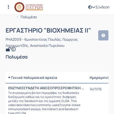
Σύνδεση
Μάθημα : ΕΡΓΑΣΤΗΡΙΟ "ΒΙΟΧΗΜΕΙΑΣ ΙΙ
Κωδικός : PHA2009
Αρχική Σελίδα
ΕΡΓΑΣΤΗΡΙΟ "ΒΙΟΧΗΜΕΙΑΣ ΙΙ"
Πολυμέσα
ΕΡΓΑΣΤΗΡΙΟ "ΒΙΟΧΗΜΕΙΑΣ ΙΙ"
PHA2009 - Κωνσταντίνος Πουλάς, Γεώργιος
Λαγουμιντζής, Αναστασία Πυριόχου
Πολυμέσα
Γενικά πολυμεσικά αρχεία
Ημερομηνία
ΕΝΖΥΜΟΣΥΝΔΕΤΗ ΑΝΟΣΟΠΡΟΣΡΟΦΗΤΙΚΗ ΜΕΤΡΗΣΗ (ELISA)
14/11/19
Tο συγκεκριμένο βίντεο περιγράφει τις διαδικασίες
διεξαγωγής καθώς και τις ομοιότητες-διαφορές
μεταξύ της Sandwich και της έμμεσης ELISA. This
video describes two commonly-used Enzyme-linked
immunosorbent assays, the Indirect and Sandwich
type of ELISA.