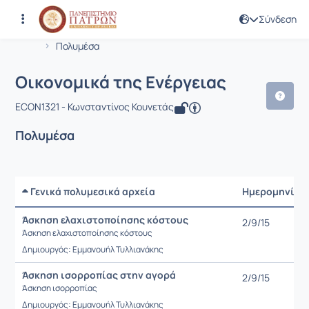
Σύνδεση
Μάθημα : Οικονομικά της Ενέργειας
Κωδικός : ECON1321
Αρχική Σελίδα
Οικονομικά της Ενέργειας
Πολυμέσα
Οικονομικά της Ενέργειας
ECON1321 - Κωνσταντίνος Κουνετάς
Πολυμέσα
Γενικά πολυμεσικά αρχεία
Ημερομηνία
Άσκηση ελαχιστοποίησης κόστους
2/9/15
Άσκηση ελαχιστοποίησης κόστους
Δημιουργός: Εμμανουήλ Τυλλιανάκης
Άσκηση ισορροπίας στην αγορά
2/9/15
Άσκηση ισορροπίας
Δημιουργός: Εμμανουήλ Τυλλιανάκης