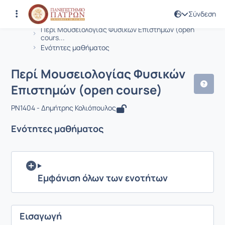
Σύνδεση
Μάθημα : Περί Μουσειολογίας Φυσικ
Κωδικός : PN1404
Αρχική Σελίδα
Περί Μουσειολογίας Φυσικών Επιστημών (open
cours...
Ενότητες μαθήματος
Περί Μουσειολογίας Φυσικών
Επιστημών (open course)
PN1404 - Δημήτρης Κολιόπουλος
Ενότητες μαθήματος
Εμφάνιση όλων των ενοτήτων
Εισαγωγή