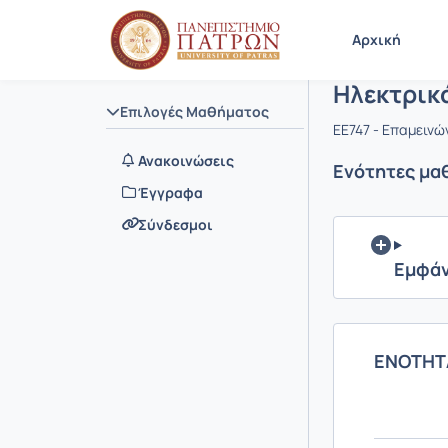
Μάθημα : 
Κωδικός : 
Αρχική Σελίδα
Αρχική
Ηλεκτρικ
Επιλογές Μαθήματος
EE747 - Επαμειν
Ανακοινώσεις
Ενότητες μα
Έγγραφα
Σύνδεσμοι
Εμφάν
ΕΝΟΤΗΤ