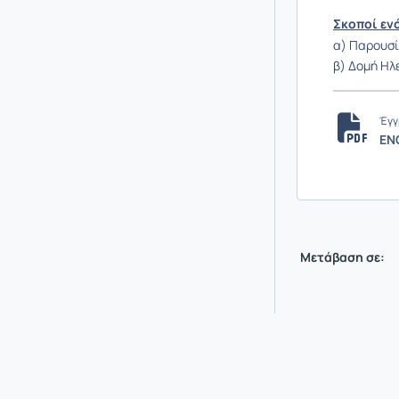
Σκοποί εν
α) Παρουσί
β) Δομή Ηλ
Έγγ
ΕΝ
Μετάβαση σε: