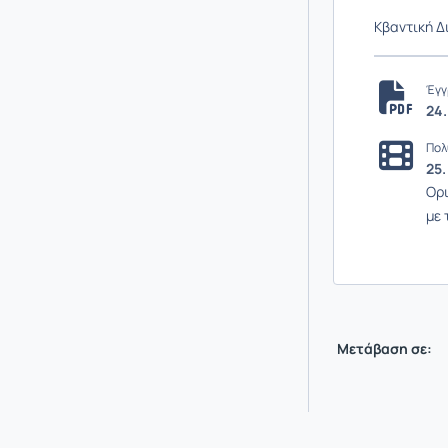
Κβαντική Δ
Έγγ
24.
Πολ
25.
Ορι
με 
Μετάβαση σε: