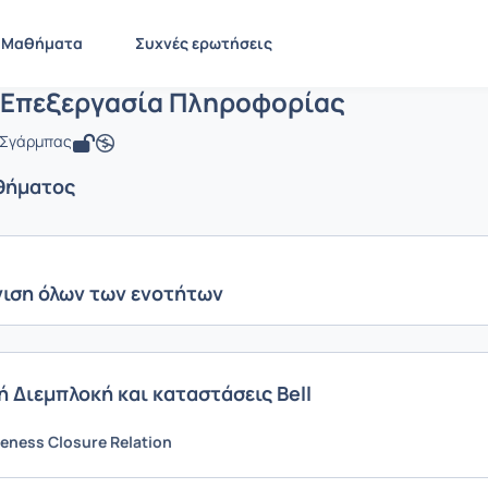
Κβαντική Επεξεργασία Πληροφορίας
EE742
Κβαντική Επεξεργασία Πληροφορίας
Ενότητες μαθήματος
Μαθήματα
Συχνές ερωτήσεις
 Επεξεργασία Πληροφορίας
ς Σγάρμπας
θήματος
ιση όλων των ενοτήτων
 Διεμπλοκή και καταστάσεις Bell
ness Closure Relation