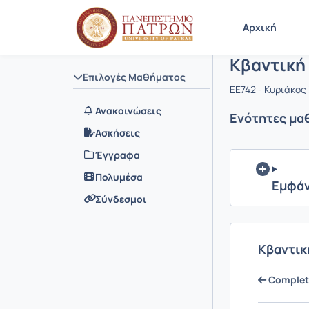
Μάθημα : 
Κωδικός : 
Αρχική Σελίδα
Αρχική
Κβαντική
Επιλογές Μαθήματος
EE742 - Κυριάκο
Ανακοινώσεις
Ενότητες μα
Ασκήσεις
Έγγραφα
Πολυμέσα
Εμφάν
Σύνδεσμοι
Κβαντική
Complete