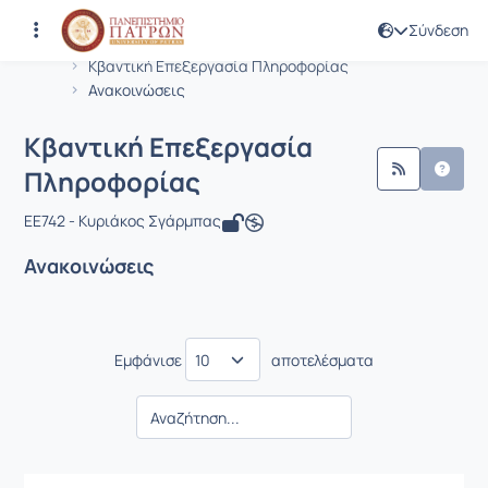
Σύνδεση
Μάθημα : Κβαντική Επεξεργασία Πλ
Κωδικός : EE742
Αρχική Σελίδα
Κβαντική Επεξεργασία Πληροφορίας
Ανακοινώσεις
Κβαντική Επεξεργασία
Πληροφορίας
EE742 - Κυριάκος Σγάρμπας
Ανακοινώσεις
Εμφάνισε
αποτελέσματα