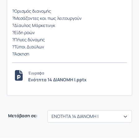
?Ορισμός διανομής
?Μεσάζοντες και πως λειτουργούν
?Δίαυλος Μάρκετινγκ
?Είδη ροών
?Πήγες δύναμης
?Τύποι Διαύλων
?Άσκηση
Έγγραφα
Ενότητα 14 ΔΙΑΝΟΜΗ I.pptx
Μετάβαση σε: