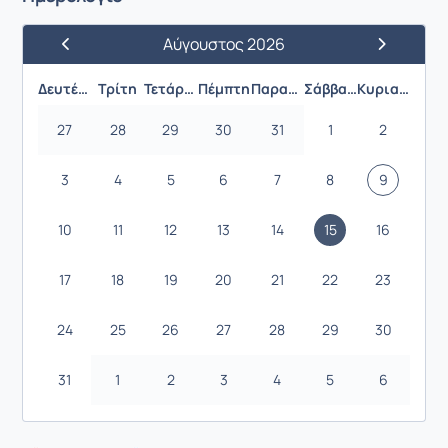
Αύγουστος 2026
Προηγούμενος Μήνας
Επόμενος 
Δευτέρα
Τρίτη
Τετάρτη
Πέμπτη
Παρασκευή
Σάββατο
Κυριακή
27
28
29
30
31
1
2
3
4
5
6
7
8
9
10
11
12
13
14
15
16
17
18
19
20
21
22
23
24
25
26
27
28
29
30
31
1
2
3
4
5
6