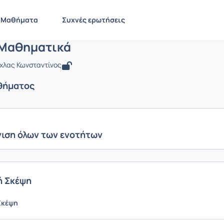
Διακριτά Μαθηματικά
 CEID1062
Διακριτά Μαθηματικά
Ενότητες μαθήματος
Μαθήματα
Συχνές ερωτήσεις
 Μαθηματικά
ίχλας Κωνσταντίνος
θήματος
ιση όλων των ενοτήτων
ή Σκέψη
Σκέψη