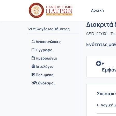
Μάθημα : 
Κωδικός :
Αρχική Σελίδα
Αρχική
Διακριτά
Επιλογές Μαθήματος
CEID_22Y101 - Τσ
Ανακοινώσεις
Ενότητες μα
Έγγραφα
Ημερολόγιο
Ιστολόγιο
Εμφάν
Πολυμέσα
Σύνδεσμοι
Σχεσιακ
Λογική 