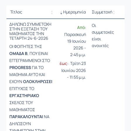
Τίτλος
Ημερομηνία
Συμμετοχή
Ρυθμ
ΔΗΛΩΝΩ ΣΥΜΜΕΤΟΧΗ
Οι
Από
:
ΣΤΗΝ ΕΞΕΤΑΣΗ ΤΟΥ
συμμετοχές
ΜΑΘΗΜΑΤΟΣ ΤΗΝ
Παρασκευή
ΤΕΤΑΡΤΗ 24-6-2026
είναι
19 Ιουνίου
ανοικτές
ΟΙ ΦΟΙΤΗΤΕΣ ΤΗΣ
2026 -
ΟΜΑΔΑ Β
, ΠΟΥ ΕΙΝΑΙ
2:45 μ.μ.
ΕΓΓΕΓΡΑΜΜΕΝΟΙ ΣΤΟ
έως
: Τρίτη 23
PROGRESS
ΓΙΑ ΤΟ
Ιουνίου 2026
ΜΑΘΗΜΑ ΑΥΤΟ ΚΑΙ
- 11:55 μ.μ.
ΕΧΟΥΝ
ΟΛΟΚΛΗΡΩΣΕΙ
ΕΠΙΤΥΧΩΣ ΤΟ
ΕΡΓΑΣΤΗΡΙΑΚΟ
ΣΚΕΛΟΣ ΤΟΥ
ΜΑΘΗΜΑΤΟΣ
ΠΑΡΑΚΑΛΟΥΝΤΑΙ
ΝΑ
ΔΗΛΩΣΟΥΝ
ΣΥΜΜΕΤΟΧΗ ΣΤΗΝ