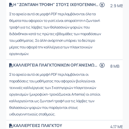
Η "ΖΩΝΤΑΝΗ ΤΡΟΦΗ" ΣΤΟΥΣ ΙΧΘΥΟΓΕΝΝΗΤΙΚΟΥΣ ΣΤΑΘΜΟΥΣ
2.9 MB
Στο αρχείο αυτό σε μορφή PDF περιλαμβάνονται όλα τα
θέματα που αφορούν το γιατί είναι απαραίτητη η ζωντανή
τροφή για τις λάρβες των θαλασσινών ψαριών, που
διδάχθηκαν κατά τις πρώτες εβδομάδες των παραδόσεων
του μαθήματος. Σε άλλη ανάρτηση υπάρχει το δεύτερο
μέρος που αφορά την καλλιέργεια των πλαγκτονικών
οργανισμών.
ΚΑΛΛΙΕΡΓΕΙΑ ΠΛΑΓΚΤΟΝΙΚΩΝ ΟΡΓΑΝΙΣΜΩΝ (ΜΙΚΡΟΦΥΚΗ-ΤΡΟΧΟΖΩΑ-ARTEMIA)
8 MB
Στο αρχείο αυτό σε μορφή PDF περιλαμβάνονται οι
παραδόσεις του μαθήματος που αφορούν βιολογία και
τεχνικές καλλιέργειας των 3 κατηγοριών πλαγκτονικών
οργανισμών (μικροφύκη-τροχόζωα και Artemia) οι οποίοι
καλλιεργούνται ως ζωντανή τροφή για τις λάρβες των
θαλασσινών ψαριών που παράγονται στους
ιχθυογεννητικούς σταθμούς.
ΚΑΛΛΙΕΡΓΕΙΕΣ ΠΛΑΓΚΤΟΥ
4.17 MB