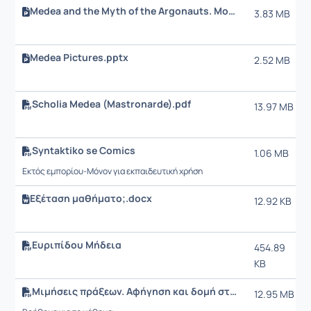
Medea and the Myth of the Argonauts. Modern (Comic) Reception.pptx
3.83 MB
Medea Pictures.pptx
2.52 MB
Scholia Medea (Mastronarde).pdf
13.97 MB
Syntaktiko se Comics
1.06 MB
Εκτός εμπορίου-Μόνον για εκπαιδευτική χρήση
Εξέταση μαθήματο;.docx
12.92 KB
Ευριπίδου Μήδεια
454.89
KB
Μιμήσεις πράξεων. Αφήγηση και δομή στις τραγωδίες των κλασικών χρόνων
12.95 MB