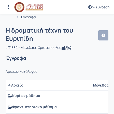
Σύνδεση
Μάθημα : Η δραματική τέχνη του Ευρ
Κωδικός : LIT1882
Αρχική Σελίδα
Η δραματική τέχνη του Ευριπίδη
Έγγραφα
Η δραματική τέχνη του
Ευριπίδη
LIT1882 - Μενέλαος Χριστόπουλος
Έγγραφα
Αρχικός κατάλογος
Αρχείο
Μέγεθος
Κυρίως μάθημα
Φροντιστηριακό μάθημα