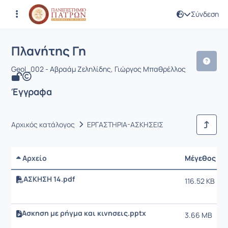
Σύνδεση
Μάθημα : Πλανήτης Γη
Κωδικός : GEO390
Αρχική Σελίδα
Πλανήτης Γη
Έγγραφα
Πλανήτης Γη
Geol_002 - Αβραάμ Ζεληλίδης, Γιώργος Μπαθρέλλος
Έγγραφα
Αρχικός κατάλογος
ΕΡΓΑΣΤΗΡΙΑ-ΑΣΚΗΣΕΙΣ
Αρχείο
Μέγεθος
ΑΣΚΗΣΗ 14.pdf
116.52 KB
Ασκηση με ρήγμα και κινησεις.pptx
3.66 MB