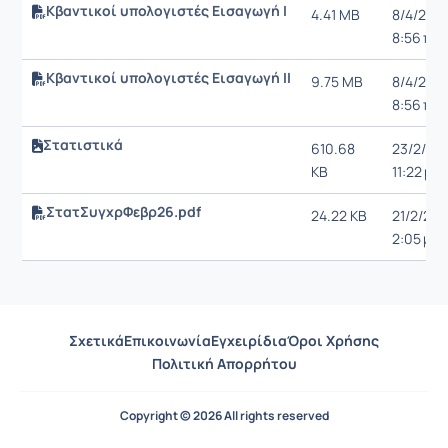
Κβαντικοί υπολογιστές Εισαγωγή Ι
4.41 MB
8/4/24,
8:56 π.μ.
Κβαντικοί υπολογιστές Εισαγωγή ΙΙ
9.75 MB
8/4/24,
8:56 π.μ.
Στατιστικά
610.68
23/2/25,
KB
11:22 μ.μ.
ΣτατΣυγχρΦεβρ26.pdf
24.22 KB
21/2/26,
2:05 μ.μ.
Σχετικά
Επικοινωνία
Εγχειρίδια
Όροι Χρήσης
Πολιτική Απορρήτου
Copyright © 2026 All rights reserved