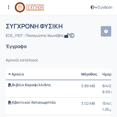
Σύνδεση
Μάθημα : ΣΥΓΧΡΟΝΗ ΦΥΣΙΚΗ
Κωδικός : EE1000
Αρχική Σελίδα
ΣΥΓΧΡΟΝΗ ΦΥΣΙΚΗ
Έγγραφα
ΣΥΓΧΡΟΝΗ ΦΥΣΙΚΗ
ECE_Υ107 - Παναγιώτης Κουνάβης
Έγγραφα
Αρχικός κατάλογος
Αρχείο
Μέγεθος
Ημερομ
Βιβλίο Καραφιλλίδης
5.89 MB
8/4/24,
8:59 π.μ.
Κβαντικοί Καταχωρητές
3.02 MB
15/4/24,
1:26 μ.μ.