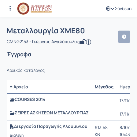
Σύνδεση
Μάθημα : Μεταλλουργία ΧΜΕ80
Κωδικός : CMNG2153
Αρχική Σελίδα
Μεταλλουργία ΧΜΕ80
Έγγραφα
Μεταλλουργία ΧΜΕ80
CMNG2153 - Γεώργιος Αγγελόπουλος
Έγγραφα
Αρχικός κατάλογος
Αρχείο
Μέγεθος
Ημερομ
COURSES 2014
17/11/14
ΣΕΙΡΕΣ ΑΣΚΗΣΕΩΝ ΜΕΤΑΛΛΟΥΡΓΙΑΣ
17/11/14
Διεργασία Παραγωγής Αλουμινίου
913.58
8/10/13,
KB
10:43 π.μ
Διάλεξη