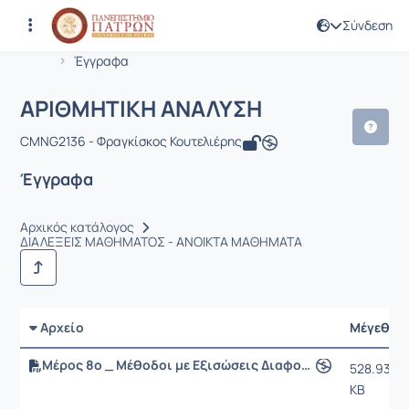
Σύνδεση
Μάθημα : ΑΡΙΘΜΗΤΙΚΗ ΑΝΑΛΥΣΗ
Κωδικός : CMNG2136
Αρχική Σελίδα
ΑΡΙΘΜΗΤΙΚΗ ΑΝΑΛΥΣΗ
Έγγραφα
ΑΡΙΘΜΗΤΙΚΗ ΑΝΑΛΥΣΗ
CMNG2136 - Φραγκίσκος Κουτελιέρης
Έγγραφα
Αρχικός κατάλογος
ΔΙΑΛΕΞΕΙΣ ΜΑΘΗΜΑΤΟΣ - ΑΝΟΙΚΤΑ ΜΑΘΗΜΑΤΑ
Αρχείο
Μέγεθος
Μέρος 8ο _ Μέθοδοι με Εξισώσεις Διαφορών
528.93
KB