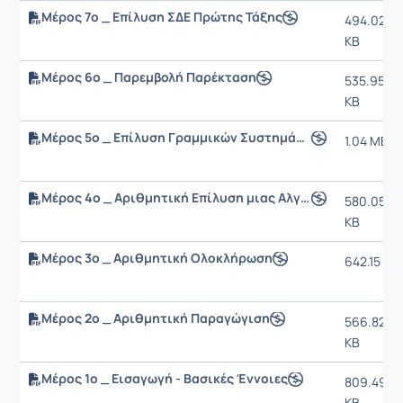
Μέρος 7ο _ Επίλυση ΣΔΕ Πρώτης Τάξης
494.02
KB
Μέρος 6ο _ Παρεμβολή Παρέκταση
535.95
KB
Μέρος 5ο _ Επίλυση Γραμμικών Συστημάτων Αλγεβρικών Εξισώσεων
1.04 MB
Μέρος 4ο _ Αριθμητική Επίλυση μιας Αλγεβρικής Εξίσωσης
580.05
KB
Μέρος 3ο _ Αριθμητική Ολοκλήρωση
642.15 KB
Μέρος 2ο _ Αριθμητική Παραγώγιση
566.82
KB
Μέρος 1ο _ Εισαγωγή - Βασικές Έννοιες
809.49
KB