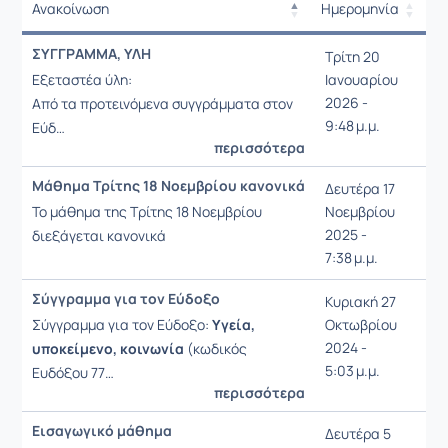
Ανακοίνωση
Ημερομηνία
Ρυθμίσεις επιλογής
Ανακοίνωση
Ημερομηνία
ΣΥΓΓΡΑΜΜΑ, ΥΛΗ
Τρίτη 20
Ρυθμίσεις επιλογή
Εξεταστέα ύλη:
Ιανουαρίου
2026 -
Από τα προτεινόμενα συγγράμματα στον
9:48 μ.μ.
Εύδ…
περισσότερα
Μάθημα Τρίτης 18 Νοεμβρίου κανονικά
Δευτέρα 17
Το μάθημα της Τρίτης 18 Νοεμβρίου
Νοεμβρίου
2025 -
διεξάγεται κανονικά
7:38 μ.μ.
Σύγγραμμα για τον Εύδοξο
Κυριακή 27
Σύγγραμμα για τον Εύδοξο:
Υγεία,
Οκτωβρίου
2024 -
υποκείμενο, κοινωνία
(κωδικός
5:03 μ.μ.
Ευδόξου 77…
περισσότερα
Εισαγωγικό μάθημα
Δευτέρα 5