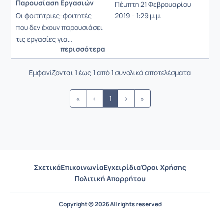
Παρουσίαση Εργασιών
Πέμπτη 21 Φεβρουαρίου
Ρυθμίσεις επιλογής / Αποτελέσμ
Οι φοιτήτριες-φοιτητές
2019 - 1:29 μ.μ.
που δεν έχουν παρουσιάσει
τις εργασίες για…
περισσότερα
Εμφανίζονται 1 έως 1 από 1 συνολικά αποτελέσματα
«
‹
1
›
»
Σχετικά
Επικοινωνία
Εγχειρίδια
Όροι Χρήσης
Πολιτική Απορρήτου
Copyright © 2026 All rights reserved