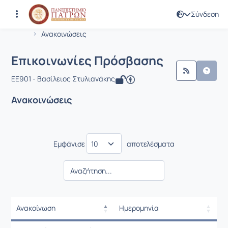
Σύνδεση
Μάθημα : Επικοινωνίες Πρόσβασης
Κωδικός : EE901
Αρχική Σελίδα
Επικοινωνίες Πρόσβασης
Ανακοινώσεις
Επικοινωνίες Πρόσβασης
EE901 - Βασίλειος Στυλιανάκης
Ανακοινώσεις
Εμφάνισε
αποτελέσματα
Ανακοίνωση
Ημερομηνία
Ρυθμίσεις επιλογής / Αποτελέσμ
Ανακοίνωση
Ημερομηνία