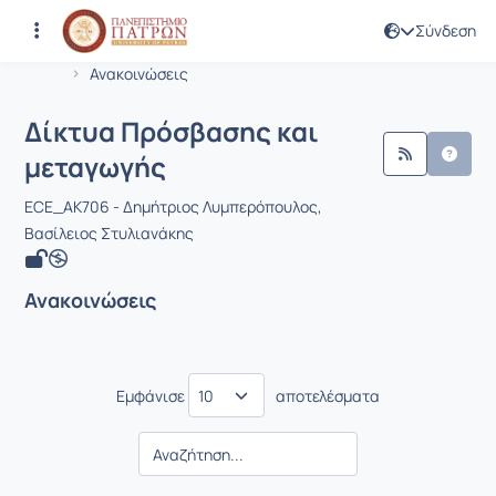
Σύνδεση
Μάθημα : Δίκτυα Πρόσβασης και μετ
Κωδικός : EE799
Αρχική Σελίδα
Δίκτυα Πρόσβασης και μεταγωγής
Ανακοινώσεις
Δίκτυα Πρόσβασης και
μεταγωγής
ECE_ΑΚ706 - Δημήτριος Λυμπερόπουλος,
Βασίλειος Στυλιανάκης
Ανακοινώσεις
Εμφάνισε
αποτελέσματα