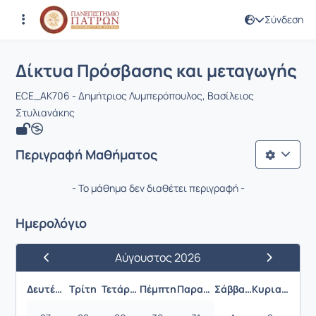
Σύνδεση
Μάθημα : Δίκτυα Πρόσβασης και μετ
Κωδικός : EE799
Αρχική Σελίδα
Δίκτυα Πρόσβασης και μεταγωγής
Δίκτυα Πρόσβασης και μεταγωγής
ECE_ΑΚ706 - Δημήτριος Λυμπερόπουλος, Βασίλειος
Στυλιανάκης
Περιγραφή Μαθήματος
- Το μάθημα δεν διαθέτει περιγραφή -
Ημερολόγιο
Αύγουστος 2026
Προηγούμενος Μήνας
Επόμενος 
Δευτέρα
Τρίτη
Τετάρτη
Πέμπτη
Παρασκευή
Σάββατο
Κυριακή