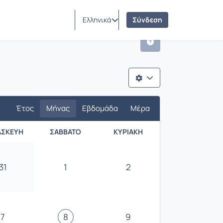
ΤΠΕ
Ελληνικά
Σύνδεση
Έτος
Μήνας
Εβδομάδα
Μέρα
ΑΣΚΕΥΉ
ΣΆΒΒΑΤΟ
ΚΥΡΙΑΚΉ
31
1
2
7
8
9