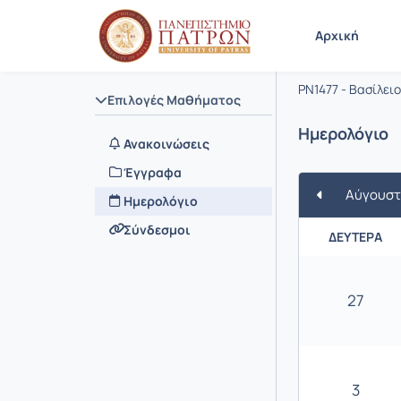
Μάθημα : 
Κωδικός : 
Αρχική
Διδακτικ
PN1477 - Βασίλει
Επιλογές Μαθήματος
Ημερολόγιο
Ανακοινώσεις
Έγγραφα
Αύγουστ
Ημερολόγιο
Σύνδεσμοι
ΔΕΥΤΈΡΑ
27
3