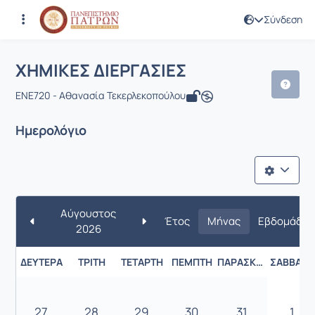
Σύνδεση
Μάθημα : ΧΗΜΙΚΕΣ ΔΙΕΡΓΑΣΙΕΣ
Κωδικός : ENV108
ΧΗΜΙΚΕΣ ΔΙΕΡΓΑΣΙΕΣ
ENE720 - Αθανασία Τεκερλεκοπούλου
Ημερολόγιο
Αύγουστος
Έτος
Μήνας
Εβδομάδα
2026
ΔΕΥΤΈΡΑ
ΤΡΊΤΗ
ΤΕΤΆΡΤΗ
ΠΈΜΠΤΗ
ΠΑΡΑΣΚΕΥΉ
ΣΆΒΒΑΤΟ
27
28
29
30
31
1