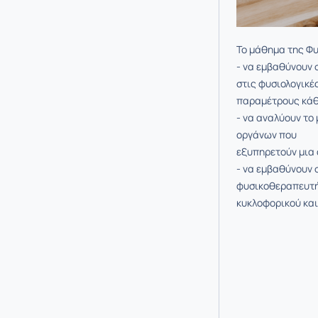
Το μάθημα της Φυσ
- να εμβαθύνουν 
στις φυσιολογικέ
παραμέτρους κάθε
- να αναλύουν το
οργάνων που
εξυπηρετούν μια 
- να εμβαθύνουν 
φυσικοθεραπευτή-
κυκλοφορικού και