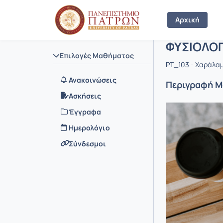
Μάθημα : 
Κωδικός : 
Αρχική Σελίδα
Αρχική
ΦΥΣΙΟΛΟΓ
Επιλογές Μαθήματος
PT_103 - Xαράλα
Ανακοινώσεις
Περιγραφή 
Ασκήσεις
Έγγραφα
Ημερολόγιο
Σύνδεσμοι