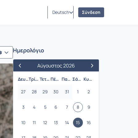
Deutsch
Σύνδεση
Ημερολόγιο
Αύγουστος 2026
Προηγούμενος Μήνας
Επόμενος Μήνας
Δευτέρα
Τρίτη
Τετάρτη
Πέμπτη
Παρασκευή
Σάββατο
Κυριακή
27
28
29
30
31
1
2
3
4
5
6
7
8
9
10
11
12
13
14
15
16
17
18
19
20
21
22
23