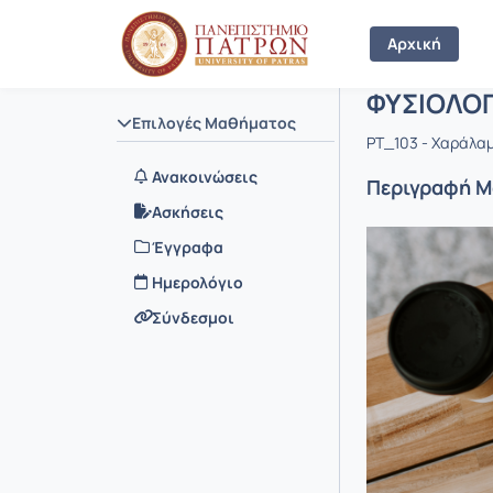
Μάθημα : 
Κωδικός : 
Αρχική Σελίδα
Αρχική
ΦΥΣΙΟΛΟΓ
Επιλογές Μαθήματος
PT_103 - Xαράλα
Ανακοινώσεις
Περιγραφή 
Ασκήσεις
Έγγραφα
Ημερολόγιο
Σύνδεσμοι