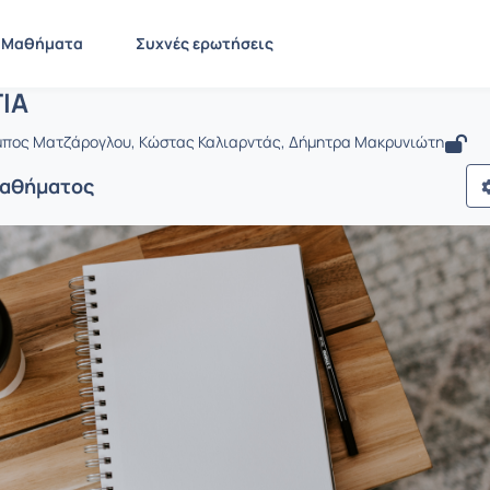
ΦΥΣΙΟΛΟΓΙΑ
PT182
ΦΥΣΙΟΛΟΓΙΑ
Μαθήματα
Συχνές ερωτήσεις
ΙΑ
μπος Ματζάρογλου, Kώστας Καλιαρντάς, Δήμητρα Μακρυνιώτη
Μαθήματος