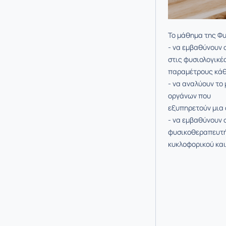
Το μάθημα της Φυσ
- να εμβαθύνουν 
στις φυσιολογικέ
παραμέτρους κάθε
- να αναλύουν το
οργάνων που
εξυπηρετούν μια 
- να εμβαθύνουν 
φυσικοθεραπευτή-
κυκλοφορικού και