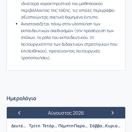
ιδιαίτερα χαρακτηριστικά του μαθησιακού
περιβάλλοντος της τάξης, τις οποίες περιγράφει
αξιοποιώντας σχετικό δομημένο έντυπο.
Αναστοχάζεται πάνω στην υλοποίηση των
εκπαιδευτικών σχεδιασμών (την προσέγγιση των
στόχων, το ρόλο του εκπαιδευτικού, τη
λειτουργικότητα των διδακτικών στρατηγικών που
επιλέχθηκαν), προτείνοντας λειτουργικές
τροποποιήσεις.
Ημερολόγιο
Αύγουστος 2026
Προηγούμενος Μήνας
Επόμενος 
Δευτέρα
Τρίτη
Τετάρτη
Πέμπτη
Παρασκευή
Σάββατο
Κυριακή