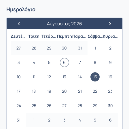
Ημερολόγιο
Αύγουστος 2026
Προηγούμενος Μήνας
Επόμενος 
Δευτέρα
Τρίτη
Τετάρτη
Πέμπτη
Παρασκευή
Σάββατο
Κυριακή
27
28
29
30
31
1
2
3
4
5
6
7
8
9
10
11
12
13
14
15
16
17
18
19
20
21
22
23
24
25
26
27
28
29
30
31
1
2
3
4
5
6