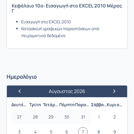
Κεφάλαιο 10ο: Εισαγωγή στο EXCEL 2010 Μέρος
Γ
Εισαγωγή στο EXCEL 2010
Κατασκευή γραφικών παραστάσεων από
πειραματικά δεδομένα
Ημερολόγιο
Αύγουστος 2026
Προηγούμενος Μήνας
Επόμενος 
Δευτέρα
Τρίτη
Τετάρτη
Πέμπτη
Παρασκευή
Σάββατο
Κυριακή
27
28
29
30
31
1
2
3
4
5
6
7
8
9