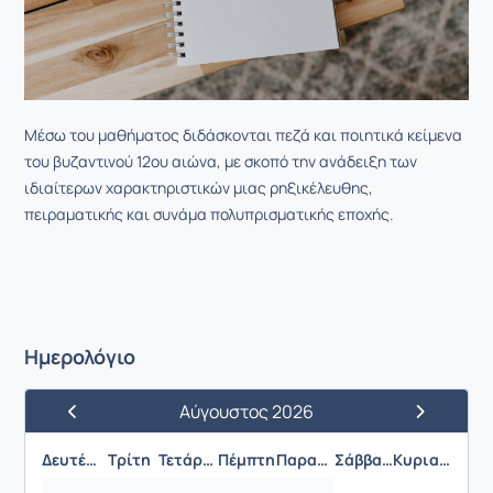
Μέσω του μαθήματος διδάσκονται πεζά και ποιητικά κείμενα
του βυζαντινού 12ου αιώνα, με σκοπό την ανάδειξη των
ιδιαίτερων χαρακτηριστικών μιας ρηξικέλευθης,
πειραματικής και συνάμα πολυπρισματικής εποχής.
Ημερολόγιο
Αύγουστος 2026
Προηγούμενος Μήνας
Επόμενος 
Δευτέρα
Τρίτη
Τετάρτη
Πέμπτη
Παρασκευή
Σάββατο
Κυριακή