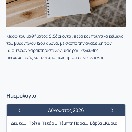
Μέσω του μαθήματος διδάσκονται πεζά και ποιητικά κείμενα
του βυζαντινού 12ου αιώνα, με σκοπό την ανάδειξη των
ιδιαίτερων χαρακτηριστικών μιας ρηξικέλευθης,
πειραματικής και συνάμα πολυπρισματικής εποχής.
Ημερολόγιο
Αύγουστος 2026
Προηγούμενος Μήνας
Επόμενος 
Δευτέρα
Τρίτη
Τετάρτη
Πέμπτη
Παρασκευή
Σάββατο
Κυριακή