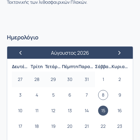
Τεκτονικής των λιθοσφαιρικών Πλακών.
Ημερολόγιο
Αύγουστος 2026
Προηγούμενος Μήνας
Επόμενος 
Δευτέρα
Τρίτη
Τετάρτη
Πέμπτη
Παρασκευή
Σάββατο
Κυριακή
27
28
29
30
31
1
2
3
4
5
6
7
8
9
10
11
12
13
14
15
16
17
18
19
20
21
22
23