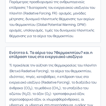
Παράμετρος προσδιορισμού της ανθρωπογενούς
επίδρασης ? διαταραχής του ενεργειακού ισοζυγίου του
πλανήτη (Radiative Forcing, FR): ορισμός, μονάδες
μέτρησης, δυναμικό πλανητικής θέρμανσης των αερίων
του θερμοκηπίου (Global Potential Warming, GPW):
ορισμός, υπολογισμός, τιμές του δυναμικού πλανητικής
θέρμανσης για τα αέρια του θερμοκηπίου.
Ενότητα 4. Τα αέρια του ?θερμοκηπίου? και η
επίδραση τους στο ενεργειακό ισοζύγιο
Τί προκάλεσε την αύξηση της θερμοκρασίας του πλανήτη
(θετικό Radiative Forcing), τα αέρια του θερμοκηπίου,
ιδιότητες, πηγές, καταβόθρες, η επίδραση τους στο
ενεργειακό ισοζύγιο (Radiative Forcing), το διοξείδιο του
άνθρακα (CO
), το μεθάνιο (CH
), το υποξείδιο του
2
4
αζώτου (N
O), το όζον (O
): τροποσφαιρικό όζον,
2
3
στρατοσφαρικό όζον, οι χλωροφθοράνθρακες, οι
υδρατμοί, οι υδρατμοί στη στρατόσφαιρα, ο ρόλος των