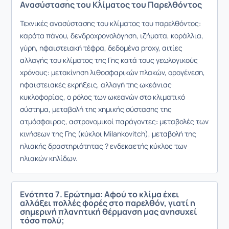
Ανασύστασης του Κλίματος του Παρελθόντος
Τεχνικές ανασύστασης του κλίματος του παρελθόντος:
καρότα πάγου, δενδροχρονολόγηση, ιζήματα, κοράλλια,
γύρη, ηφαιστειακή τέφρα, δεδομένα proxy, αιτίες
αλλαγής του κλίματος της Γης κατά τους γεωλογικούς
χρόνους: μετακίνηση λιθοσφαρικών πλακών, ορογένεση,
ηφαιστειακές εκρήξεις, αλλαγή της ωκεάνιας
κυκλοφορίας, ο ρόλος των ωκεανών στο κλιματικό
σύστημα, μεταβολή της χημικής σύστασης της
ατμόσφαιρας, αστρονομικοί παράγοντες: μεταβολές των
κινήσεων της Γης (κύκλοι Milankovitch), μεταβολή της
ηλιακής δραστηριότητας ? ενδεκαετής κύκλος των
ηλιακών κηλίδων.
Ενότητα 7. Ερώτημα: Αφού το κλίμα έχει
αλλάξει πολλές φορές στο παρελθόν, γιατί η
σημερινή πλανητική θέρμανση μας ανησυχεί
τόσο πολύ;