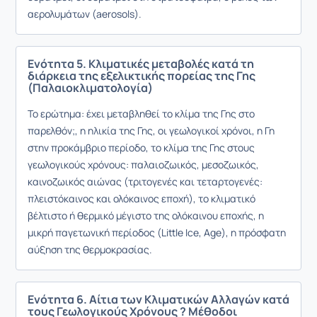
αερολυμάτων (aerosols).
Ενότητα 5. Κλιματικές μεταβολές κατά τη
διάρκεια της εξελικτικής πορείας της Γης
(Παλαιοκλιματολογία)
Το ερώτημα: έχει μεταβληθεί το κλίμα της Γης στο
παρελθόν;, η ηλικία της Γης, οι γεωλογικοί χρόνοι, η Γη
στην προκάμβριο περίοδο, το κλίμα της Γης στους
γεωλογικούς χρόνους: παλαιοζωικός, μεσοζωικός,
καινοζωικός αιώνας (τριτογενές και τεταρτογενές:
πλειστόκαινος και ολόκαινος εποχή), το κλιματικό
βέλτιστο ή θερμικό μέγιστο της ολόκαινου εποχής, η
μικρή παγετωνική περίοδος (Little Ice, Age), η πρόσφατη
αύξηση της θερμοκρασίας.
Ενότητα 6. Αίτια των Κλιματικών Αλλαγών κατά
τους Γεωλογικούς Χρόνους ? Μέθοδοι