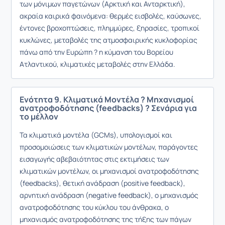
των μόνιμων παγετώνων (Αρκτική και Ανταρκτική),
ακραία καιρικά φαινόμενα: θερμές εισβολές, καύσωνες,
έντονες βροχοπτώσεις, πλημμύρες, ξηρασίες, τροπικοί
κυκλώνες, μεταβολές της ατμοσφαιρικής κυκλοφορίας
πάνω από την Ευρώπη ? η κύμανση του Βορείου
Ατλαντικού, κλιματικές μεταβολές στην Ελλάδα.
Ενότητα 9. Κλιματικά Μοντέλα ? Μηχανισμοί
ανατροφοδότησης (feedbacks) ? Σενάρια για
το μέλλον
Τα κλιματικά μοντέλα (GCMs), υπολογισμοί και
προσομοιώσεις των κλιματικών μοντέλων, παράγοντες
εισαγωγής αβεβαιότητας στις εκτιμήσεις των
κλιματικών μοντέλων, οι μηχανισμοί ανατροφοδότησης
(feedbacks), θετική ανάδραση (positive feedback),
αρνητική ανάδραση (negative feedback), ο μηχανισμός
ανατροφοδότησης του κύκλου του άνθρακα, ο
μηχανισμός ανατροφοδότησης της τήξης των πάγων