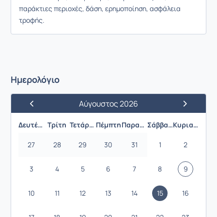
παράκτιες περιοχές, δάση, ερημοποίηση, ασφάλεια
τροφής.
Ημερολόγιο
Αύγουστος 2026
Προηγούμενος Μήνας
Επόμενος 
Δευτέρα
Τρίτη
Τετάρτη
Πέμπτη
Παρασκευή
Σάββατο
Κυριακή
27
28
29
30
31
1
2
3
4
5
6
7
8
9
10
11
12
13
14
15
16