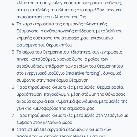
κλίματος στους γεωλογικούς και ιστορικούς χρόνους,
αίτια μεταβολής του κλίματος στο παρελθόν, τεχνικές
ανασύστασης του κλίματος της Γης
Τα χαρακτηριστικά της σημερινής πλανητικής
θέρμανσης, η ανθρωπογενής επίδραση, μεταβολή της
χημικής σύστασης της ατμόσφαιρας, ενισχυμένο
φαινόμενο του θερμοκηπίου
Τα αέρια του θερμοκηπίου: ιδιότητες, συγκεντρώσεις,
πηγές, καταβόθρες, χρόνος ζωής, ο ρόλος των
αερολυμάτων, επίδραση των αερίων του θερμοκηπίου
στο ενεργειακό ισοζύγιο (radiative forcing), δυναμικό
συμβολής στην παγκόσμια θέρμανση
Παρατηρούμενες κλιματικές μεταβολές: θερμοκρασία,
βροχόπτωση, παγοκάλυψη, μέση στάθμη της θάλασσας,
ακραία καιρικά και κλιματικά φαινόμενα, μεταβολές της
γενικής κυκλοφορίας της ατμόσφαιρας
Παρατηρούμενες κλιματικές μεταβολές στη Μεσόγειο με
έμφαση στον Ελλαδικό χώρο
Στατιστική επεξεργασία δεδομένων κλιματικών
παραμέτρων: αποχές (anomalies) κλιματικών