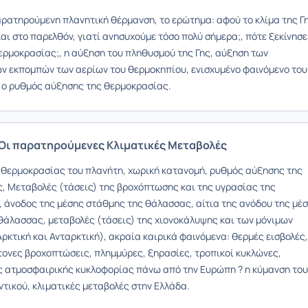
αρατηρούμενη πλανητική θέρμανση, το ερώτημα: αφού το κλίμα της Γ
και στο παρελθόν, γιατί ανησυχούμε τόσο πολύ σήμερα;, πότε ξεκίνησε
ερμοκρασίας;, η αύξηση του πληθυσμού της Γης, αύξηση των
 εκπομπών των αερίων του θερμοκηπίου, ενισχυμένο φαινόμενο του
 ο ρυθμός αύξησης της θερμοκρασίας.
 Οι παρατηρούμενες Κλιματικές Μεταβολές
 θερμοκρασίας του πλανήτη, χωρική κατανομή, ρυθμός αύξησης της
, Μεταβολές (τάσεις) της βροχόπτωσης και της υγρασίας της
 άνοδος της μέσης στάθμης της θάλασσας, αίτια της ανόδου της μέ
θάλασσας, μεταβολές (τάσεις) της χιονοκάλυψης και των μόνιμων
κτική και Ανταρκτική), ακραία καιρικά φαινόμενα: θερμές εισβολές,
τονες βροχοπτώσεις, πλημμύρες, ξηρασίες, τροπικοί κυκλώνες,
ς ατμοσφαιρικής κυκλοφορίας πάνω από την Ευρώπη ? η κύμανση του
τικού, κλιματικές μεταβολές στην Ελλάδα.