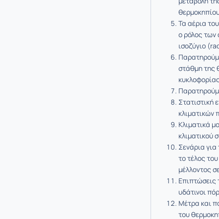
μεταβολή τη
θερμοκηπίο
Τα αέρια του
ο ρόλος των
ισοζύγιο (ra
Παρατηρούμε
στάθμη της 
κυκλοφορίας
Παρατηρούμε
Στατιστική 
κλιματικών 
Κλιματικά μ
κλιματικού 
Σενάρια για 
το τέλος του
μέλλοντος σε
Επιπτώσεις 
υδάτινοι πό
Μέτρα και π
του θερμοκηπ