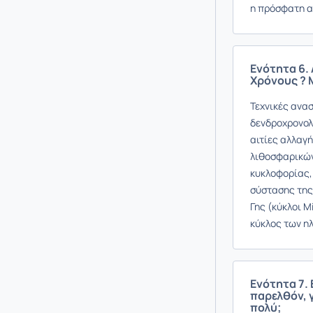
η πρόσφατη α
Ενότητα 6.
Χρόνους ? 
Τεχνικές ανα
δενδροχρονολό
αιτίες αλλαγή
λιθοσφαρικών
κυκλοφορίας,
σύστασης της
Γης (κύκλοι M
κύκλος των η
Ενότητα 7.
παρελθόν, 
πολύ;