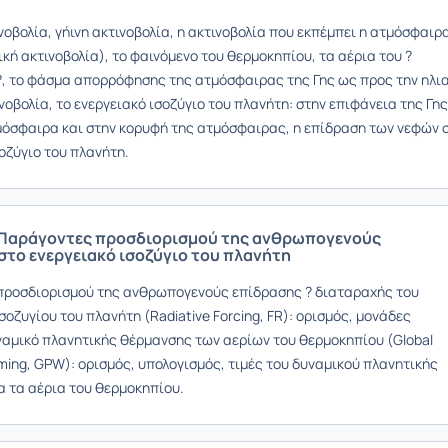
νοβολία, γήινη ακτινοβολία, η ακτινοβολία που εκπέμπει η ατμόσφαιρ
ική ακτινοβολία), το φαινόμενο του θερμοκηπίου, τα αέρια του ?
, το φάσμα απορρόφησης της ατμόσφαιρας της Γης ως προς την ηλι
ινοβολία, το ενεργειακό ισοζύγιο του πλανήτη: στην επιφάνεια της Γης
μόσφαιρα και στην κορυφή της ατμόσφαιρας, η επίδραση των νεφών 
οζύγιο του πλανήτη.
 Παράγοντες προσδιορισμού της ανθρωπογενούς
στο ενεργειακό ισοζύγιο του πλανήτη
ροσδιορισμού της ανθρωπογενούς επίδρασης ? διαταραχής του
σοζυγίου του πλανήτη (Radiative Forcing, FR): ορισμός, μονάδες
ναμικό πλανητικής θέρμανσης των αερίων του θερμοκηπίου (Global
ming, GPW): ορισμός, υπολογισμός, τιμές του δυναμικού πλανητικής
α τα αέρια του θερμοκηπίου.