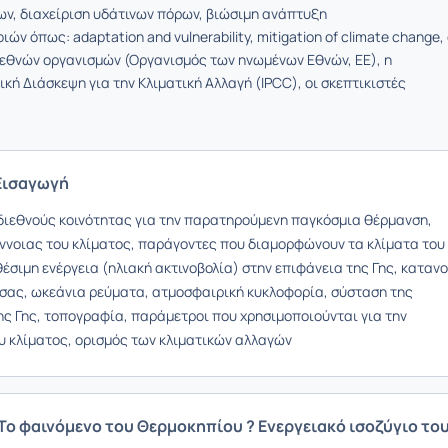
ν, διαχείριση υδάτινων πόρων, βιώσιμη ανάπτυξη
ιών όπως: adaptation and vulnerability, mitigation of climate change,
ιεθνών οργανισμών (Οργανισμός των ηνωμένων Εθνών, ΕΕ), η
κή Διάσκεψη για την Κλιματική Αλλαγή (IPCC), οι σκεπτικιστές
 Εισαγωγή
διεθνούς κοινότητας για την παρατηρούμενη παγκόσμια θέρμανση,
έννοιας του κλίματος, παράγοντες που διαμορφώνουν τα κλίματα του
έσιμη ενέργεια (ηλιακή ακτινοβολία) στην επιφάνεια της Γης, καταν
ας, ωκεάνια ρεύματα, ατμοσφαιρική κυκλοφορία, σύσταση της
ης Γης, τοπογραφία, παράμετροι που χρησιμοποιούνται για την
υ κλίματος, ορισμός των κλιματικών αλλαγών
 Το φαινόμενο του Θερμοκηπίου ? Ενεργειακό ισοζύγιο το