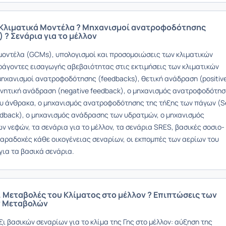
 Κλιματικά Μοντέλα ? Μηχανισμοί ανατροφοδότησης
 ? Σενάρια για το μέλλον
 μοντέλα (GCMs), υπολογισμοί και προσομοιώσεις των κλιματικών
ράγοντες εισαγωγής αβεβαιότητας στις εκτιμήσεις των κλιματικών
 μηχανισμοί ανατροφοδότησης (feedbacks), θετική ανάδραση (positiv
ρνητική ανάδραση (negative feedback), ο μηχανισμός ανατροφοδότη
ου άνθρακα, ο μηχανισμός ανατροφοδότησης της τήξης των πάγων (S
eedback), ο μηχανισμός ανάδρασης των υδρατμών, ο μηχανισμός
 νεφών, τα σενάρια για το μέλλον, τα σενάρια SRES, βασικές σοσιο-
παραδοχές κάθε οικογένειας σεναρίων, οι εκπομπές των αερίων του
για τα βασικά σενάρια.
. Μεταβολές του Κλίματος στο μέλλον ? Επιπτώσεις των
ν Μεταβολών
ι βασικών σεναρίων για το κλίμα της Γης στο μέλλον: αύξηση της