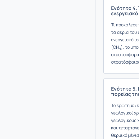
Ενότητα 4.
ενεργειακό
Τί προκάλεσε 
τα αέρια του 
ενεργειακό ισ
(CH
), το υπ
4
στρατοσφαρικ
στρατόσφαιρα
Ενότητα 5. 
πορείας τη
Το ερώτημα: έ
γεωλογικοί χρ
γεωλογικούς 
και τεταρτογε
θερμικό μέγισ