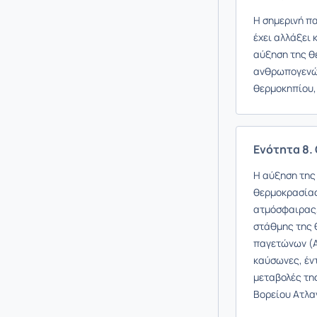
Η σημερινή π
έχει αλλάξει 
αύξηση της θ
ανθρωπογενών
θερμοκηπίου,
Ενότητα 8.
Η αύξηση της
θερμοκρασίας
ατμόσφαιρας,
στάθμης της 
παγετώνων (Αρ
καύσωνες, έν
μεταβολές τη
Βορείου Ατλαν