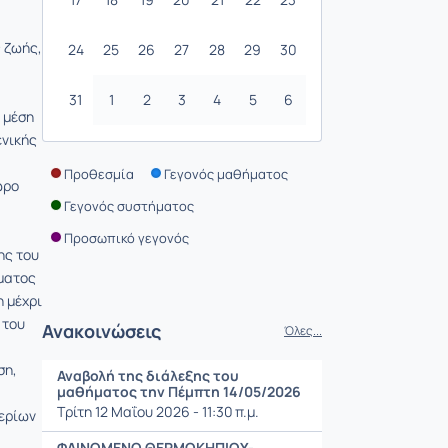
ς ζωής,
24
25
26
27
28
29
30
31
1
2
3
4
5
6
 μέση
ενικής
Προθεσμία
Γεγονός μαθήματος
ώρο
Γεγονός συστήματος
Προσωπικό γεγονός
ης του
ήματος
η μέχρι
 του
Ανακοινώσεις
Όλες...
ση,
Αναβολή της διάλεξης του
μαθήματος την Πέμπτη 14/05/2026
Τρίτη 12 Μαΐου 2026 - 11:30 π.μ.
αερίων
ΦΑΙΝΟΜΕΝΟ ΘΕΡΜΟΚΗΠΙΟΥ-