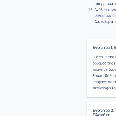
απορριμμάτω
Ανάλυση εννο
ρόλος των δ
Διακυβερνητι
Ενότητα 1.
Η άποψη της 
ορισμός της 
πλανήτη: διαθ
ξηράς-θάλασσ
επιφάνειας τ
περιγραφή το
Ενότητα 2.
Πλανήτη