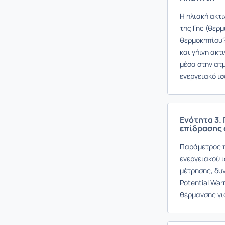
Η ηλιακή ακτι
της Γης (θερμ
θερμοκηπίου?
και γήινη ακτ
μέσα στην ατ
ενεργειακό ισ
Ενότητα 3.
επίδρασης 
Παράμετρος π
ενεργειακού ι
μέτρησης, δυ
Potential War
θέρμανσης γι