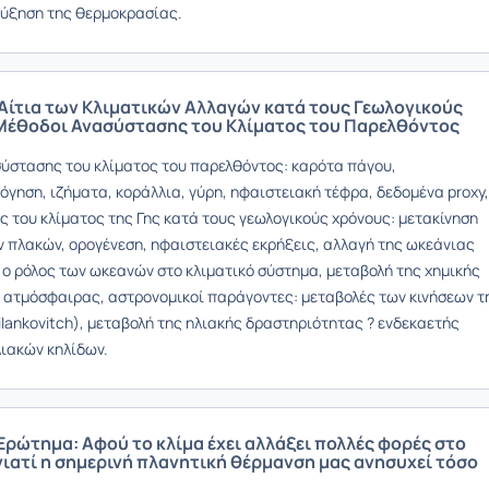
ύξηση της θερμοκρασίας.
 Αίτια των Κλιματικών Αλλαγών κατά τους Γεωλογικούς
Μέθοδοι Ανασύστασης του Κλίματος του Παρελθόντος
σύστασης του κλίματος του παρελθόντος: καρότα πάγου,
γηση, ιζήματα, κοράλλια, γύρη, ηφαιστειακή τέφρα, δεδομένα proxy,
ς του κλίματος της Γης κατά τους γεωλογικούς χρόνους: μετακίνηση
 πλακών, ορογένεση, ηφαιστειακές εκρήξεις, αλλαγή της ωκεάνιας
 ο ρόλος των ωκεανών στο κλιματικό σύστημα, μεταβολή της χημικής
 ατμόσφαιρας, αστρονομικοί παράγοντες: μεταβολές των κινήσεων τ
ilankovitch), μεταβολή της ηλιακής δραστηριότητας ? ενδεκαετής
λιακών κηλίδων.
 Ερώτημα: Αφού το κλίμα έχει αλλάξει πολλές φορές στο
γιατί η σημερινή πλανητική θέρμανση μας ανησυχεί τόσο