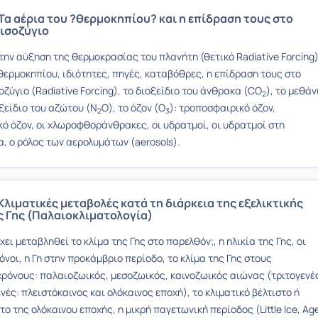
 Τα αέρια του ?θερμοκηπίου? και η επίδραση τους στο
 ισοζύγιο
την αύξηση της θερμοκρασίας του πλανήτη (θετικό Radiative Forcing)
θερμοκηπίου, ιδιότητες, πηγές, καταβόθρες, η επίδραση τους στο
οζύγιο (Radiative Forcing), το διοξείδιο του άνθρακα (CO
), το μεθάν
2
οξείδιο του αζώτου (N
O), το όζον (O
): τροποσφαιρικό όζον,
2
3
ό όζον, οι χλωροφθοράνθρακες, οι υδρατμοί, οι υδρατμοί στη
, ο ρόλος των αερολυμάτων (aerosols).
Κλιματικές μεταβολές κατά τη διάρκεια της εξελικτικής
ς Γης (Παλαιοκλιματολογία)
χει μεταβληθεί το κλίμα της Γης στο παρελθόν;, η ηλικία της Γης, οι
όνοι, η Γη στην προκάμβριο περίοδο, το κλίμα της Γης στους
χρόνους: παλαιοζωικός, μεσοζωικός, καινοζωικός αιώνας (τριτογενέ
νές: πλειστόκαινος και ολόκαινος εποχή), το κλιματικό βέλτιστο ή
το της ολόκαινου εποχής, η μικρή παγετωνική περίοδος (Little Ice, Age