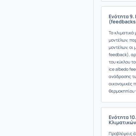
Ενότητα 9.
(feedbacks)
Τα κλιματικά
μοντέλων, πα
μοντέλων, οι
feedback), α
του κύκλου τ
ice albedo f
ανάδρασης των
οικονομικές 
θερμοκηπίου 
Ενότητα 10
Κλιματικώ
Προβλέψεις έξ