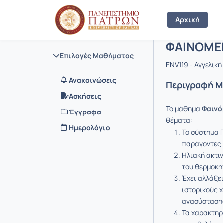
Μάθημα : 
Κωδικός : 
Αρχική Σελίδα
Αρχική
ΦΑΙΝΟΜΕ
Επιλογές Μαθήματος
ENV119 - Αγγελικ
Ανακοινώσεις
Περιγραφή 
Ασκήσεις
Το μάθημα
Φαινό
Έγγραφα
θέματα:
Ημερολόγιο
Το σύστημα Γ
παράγοντες 
Ηλιακή ακτιν
του θερμοκη
Έχει αλλάξει
ιστορικούς χ
ανασύστασης
Τα χαρακτηρ