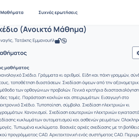
εχνικό Σχέδιο (Ανοικτό Μάθημα)
EE895
Τεχνικό Σχέδιο (Ανοικτό Μάθημα)
Μαθήματα
Συχνές ερωτήσεις
χέδιο (Ανοικτό Μάθημα)
αναγής, Τατάκης Εμμανουήλ
Μαθήματος
ης μαθήματος
ανολογικό Σχέδιο. Γράμματα κι αριθμοί. Είδη και πάχη γραμμών, σύν
τους, τοποθέτηση διαστάσεων. Σχεδίαση όψεων από την αξονομετρικ
μέθοδο των ορθογώνιων προβολών. Γενικά κριτήρια διαστασιολόγηση
εδες τομές. Παράσταση κοχλιών και σπειρωμάτων. Εισαγωγή στο
εκτρονικό Σχέδιο. Τυποποίηση, σύμβολα. Σχεδίαση ηλεκτρικών κι
γραμμάτων. Κανονισμοί. Σχεδίαση εσωτερικών ηλεκτρικών εγκαταστ
χεδίασης κυκλωμάτων αυτοματισμού και ασθενών ρευμάτων. Ολοκλη
ογές. Τυπωμένα κυκλώματα. Βασικές αρχές σχεδίασης με τη βοήθει
ικού προγράμματος CAD. Αρχιτεκτονική ενός συστήματος CAD. Περιγ