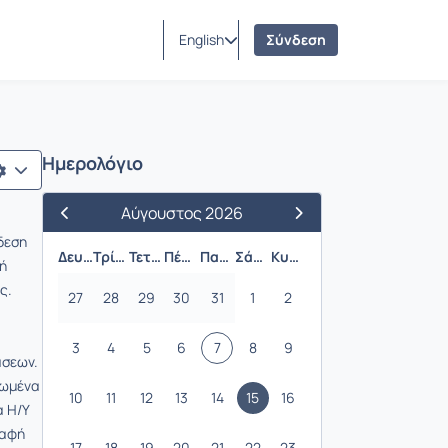
English
Σύνδεση
Ημερολόγιο
Αύγουστος 2026
Προηγούμενος Μήνας
Επόμενος Μήνας
δεση
Δευτέρα
Τρίτη
Τετάρτη
Πέμπτη
Παρασκευή
Σάββατο
Κυριακή
ή
ς.
27
28
29
30
31
1
2
3
4
5
6
7
8
9
άσεων.
ρωμένα
10
11
12
13
14
15
16
α H/Y
ραφή
17
18
19
20
21
22
23