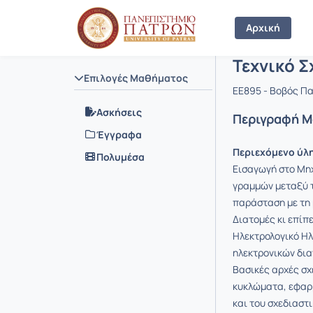
Μάθημα : Τ
Κωδικός : 
Αρχική Σελίδα
Αρχική
Τεχνικό Σ
Επιλογές Μαθήματος
EE895 - Βοβός Π
Ασκήσεις
Περιγραφή 
Έγγραφα
Περιεχόμενο ύλ
Πολυμέσα
Εισαγωγή στο Μηχ
γραμμών μεταξύ 
παράσταση με τη 
Διατομές κι επίπ
Ηλεκτρολογικό Ηλ
ηλεκτρονικών δια
Βασικές αρχές σ
κυκλώματα, εφαρμ
και του σχεδιαστ