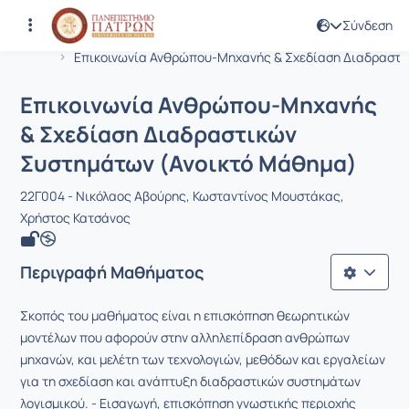
Σύνδεση
Μάθημα : Επικοινωνία Ανθρώπου-Μη
Κωδικός : EE760
Αρχική Σελίδα
Επικοινωνία Ανθρώπου-Μηχανής & Σχεδίαση Διαδραστ..
Επικοινωνία Ανθρώπου-Μηχανής
& Σχεδίαση Διαδραστικών
Συστημάτων (Ανοικτό Μάθημα)
22Γ004 - Νικόλαος Αβούρης, Κωσταντίνος Μουστάκας,
Χρήστος Κατσάνος
Περιγραφή Μαθήματος
Σκοπός του μαθήματος είναι η επισκόπηση θεωρητικών
μοντέλων που αφορούν στην αλληλεπίδραση ανθρώπων
μηχανών, και μελέτη των τεχνολογιών, μεθόδων και εργαλείων
για τη σχεδίαση και ανάπτυξη διαδραστικών συστημάτων
λογισμικού. - Εισαγωγή, επισκόπηση γνωστικής περιοχής