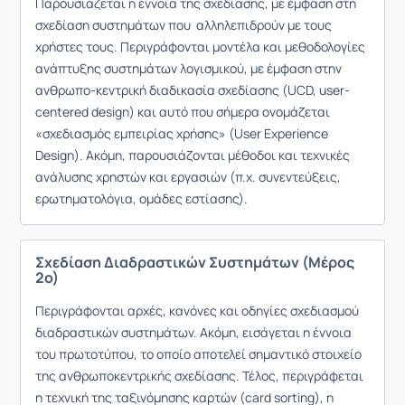
Παρουσιάζεται η έννοια της σχεδίασης, με έμφαση στη
σχεδίαση συστημάτων που αλληλεπιδρούν με τους
χρήστες τους. Περιγράφονται μοντέλα και μεθοδολογίες
ανάπτυξης συστημάτων λογισμικού, με έμφαση στην
ανθρωπο-κεντρική διαδικασία σχεδίασης (UCD, user-
centered design) και αυτό που σήμερα ονομάζεται
«σχεδιασμός εμπειρίας χρήσης» (User Experience
Design). Ακόμη, παρουσιάζονται μέθοδοι και τεχνικές
ανάλυσης χρηστών και εργασιών (π.χ. συνεντεύξεις,
ερωτηματολόγια, ομάδες εστίασης).
Σχεδίαση Διαδραστικών Συστημάτων (Μέρος
2ο)
Περιγράφονται αρχές, κανόνες και οδηγίες σχεδιασμού
διαδραστικών συστημάτων. Ακόμη, εισάγεται η έννοια
του πρωτοτύπου, το οποίο αποτελεί σημαντικό στοιχείο
της ανθρωποκεντρικής σχεδίασης. Τέλος, περιγράφεται
η τεχνική της ταξινόμησης καρτών (card sorting), η