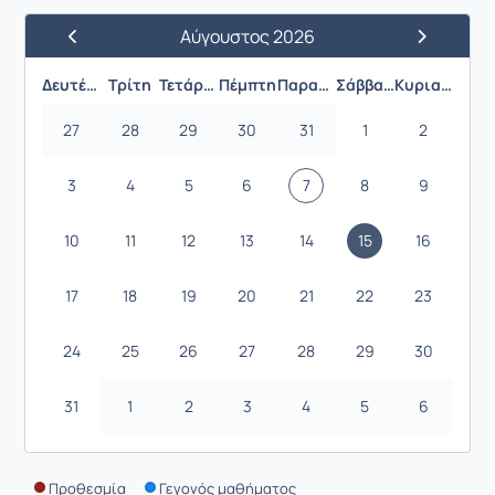
Αύγουστος 2026
Προηγούμενος Μήνας
Επόμενος 
Δευτέρα
Τρίτη
Τετάρτη
Πέμπτη
Παρασκευή
Σάββατο
Κυριακή
27
28
29
30
31
1
2
3
4
5
6
7
8
9
10
11
12
13
14
15
16
17
18
19
20
21
22
23
24
25
26
27
28
29
30
31
1
2
3
4
5
6
Προθεσμία
Γεγονός μαθήματος