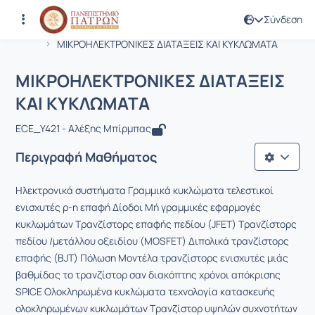
Σύνδεση
Μάθημα : ΜΙΚΡΟΗΛΕΚΤΡΟΝΙΚΕΣ ΔΙΑΤ
Κωδικός : EE733
Αρχική Σελίδα
ΜΙΚΡΟΗΛΕΚΤΡΟΝΙΚΕΣ ΔΙΑΤΑΞΕΙΣ KAI KYKΛΩMATA
ΜΙΚΡΟΗΛΕΚΤΡΟΝΙΚΕΣ ΔΙΑΤΑΞΕΙΣ
KAI KYKΛΩMATA
ECE_Υ421 - Αλέξης Μπίρμπας
Περιγραφή Μαθήματος
Ηλεκτρονικά συστήματα Γραμμικά κυκλώματα τελεστικοί
ενισχυτές ρ-η επαφή Δίοδοι Μή γραμμικές εφαρμογές
κυκλωμάτων Τρανζίστορς επαφής πεδίου (JFET) Τρανζίστορς
πεδίου /μετάλλου οξειδίου (MOSFET) Διπολικά τρανζίστορς
επαφής (ΒJT) Πόλωση Μοντέλα τρανζίστορς ενισχυτές μιάς
βαθμίδας το τρανζίστορ σαν διακόπτης χρόνοι απόκρισης
SPICE Ολοκληρωμένα κυκλώματα τεχνολογία κατασκευής
ολοκληρωμένων κυκλωμάτων Τρανζίστορ υψηλών συχνοτήτων