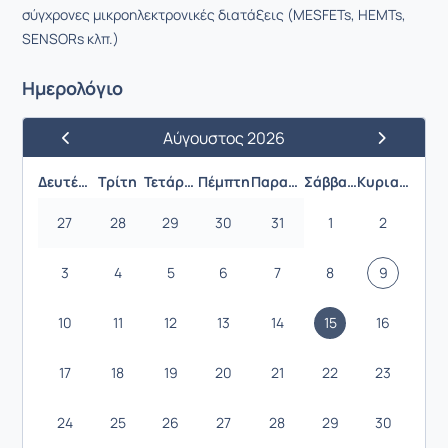
σύγχρονες μικροηλεκτρονικές διατάξεις (MESFETs, HEMTs,
SENSORs κλπ.)
Ημερολόγιο
Αύγουστος 2026
Προηγούμενος Μήνας
Επόμενος 
Δευτέρα
Τρίτη
Τετάρτη
Πέμπτη
Παρασκευή
Σάββατο
Κυριακή
27
28
29
30
31
1
2
3
4
5
6
7
8
9
10
11
12
13
14
15
16
17
18
19
20
21
22
23
24
25
26
27
28
29
30